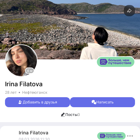
4 м
Irina Filatova
28 лет
Нефтеюганск
Добавить в друзья
Написать
Посты
3
Irina
Filatova
08.03.2026 11:30