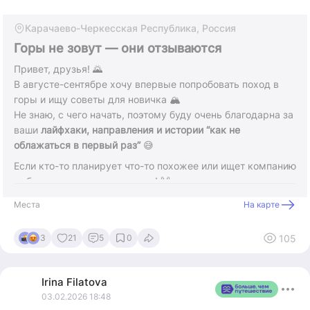
Карачаево-Черкесская Республика, Россия
Горы не зовут — они отзываются
Привет, друзья! 🌄
В августе-сентябре хочу впервые попробовать поход в
горы и ищу советы для новичка 🏔️
Не знаю, с чего начать, поэтому буду очень благодарна за
ваши
лайфхаки, направления и истории “как не
облажаться в первый раз”
😅
Если кто-то планирует что-то похожее или ищет компанию
— буду рада присоединиться! 🙌
Спасибо заранее, ребята, любые советы и истории очень
Места
На карте
вдохновляют! ✨
105
3
21
5
0
Irina
Filatova
03.02.2026 18:48