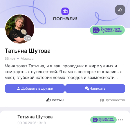
1 м
Татьяна Шутова
55 лет
Москва
Меня зовут Татьяна, и я ваш проводник в мире умных и
комфортных путешествий. Я сама в восторге от красивых
мест, глубокой истории новых городов и возможности
расслабиться у воды. Именно поэтому я помогаю другим
Добавить в друзья
Написать
путешественникам избежать главной ошибки — переплаты
за сомнительный комфорт. Я знаю, как организовать
Посты
9
Путешествия
1
поездку так, чтобы вы наслаждались каждым моментом:
от посещения скрытых исторических жемчужин до
плавания в самых живописных бухтах, — и при этом не
Татьяна
Шутова
потратили лишнего.
09.06.2026 13:19