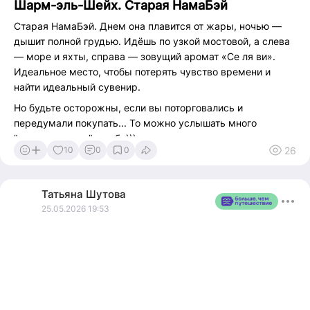
Шарм-эль-Шейх. Старая НамаБэй
Для пар, семей с детьми, туристов, которые уже были на
Старая НамаБэй. Днем она плавится от жары, ночью —
Бали
дышит полной грудью. Идёшь по узкой мостовой, а слева
🔸Атмосфера традиционной балийской деревни
— море и яхты, справа — зовущий аромат «Се ля ви».
🔸Полное уединение на собственной вилле
Идеальное место, чтобы потерять чувство времени и
найти идеальный сувенир.
🔸Детский клуб и семейные активности
Но будьте осторожны, если вы поторговались и
📆 17.06.2026 на 6 ночей, завтраки
передумали покупать... То можно услышать много
💰 от 259 200 ₽*/чел.
"приятных слов" о себе)))
26
10
0
0
#намабэй #шармэльшейх #египето #шопингвегипте
*Цены указаны на одного человека при двухместном
#nawwabay #sharmelsheikh
размещении с авиаперелетом из Москвы и актуальны на
Татьяна
Шутова
момент публикации
25.05.2026 19:53
Туры в Индонезию ▶️здесь
🟪max 89803736002
🚀@TatianaSCH2023