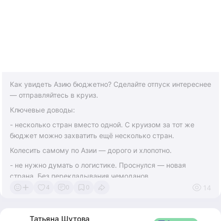
Как увидеть Азию бюджетно? Сделайте отпуск интереснее
— отправляйтесь в круиз.
Ключевые доводы:
- несколько стран вместо одной. С круизом за тот же
бюджет можно захватить ещё несколько стран.
Колесить самому по Азии — дорого и хлопотно.
- не нужно думать о логистике. Проснулся — новая
страна. Без перекладывания чемоданов.
14
4
0
0
- хочет именно в Японию? Билеты, отели, поезда, еда —
Япония (особенно Токио) заметно дороже Китая и Кореи.
А в круизе всё включено: каюта, питание, переезды,
Татьяна
Шутова