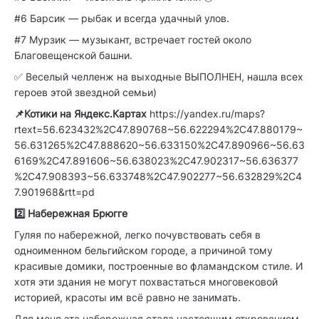
#6 Барсик — рыбак и всегда удачный улов.
#7 Мурзик — музыкант, встречает гостей около
Благовещенской башни.
✅ Веселый челленж на выходные ВЫПОЛНЕН, нашла всех
героев этой звездной семьи)
📌Котики на Яндекс.Картах
https://yandex.ru/maps?
rtext=56.623432%2C47.890768~56.622294%2C47.880179~
56.631265%2C47.888620~56.633150%2C47.890966~56.63
6169%2C47.891606~56.638023%2C47.902317~56.636377
%2C47.908393~56.633748%2C47.902277~56.632829%2C4
7.901968&rtt=pd
2️⃣ Набережная Брюгге
Гуляя по набережной, легко почувствовать себя в
одноименном бельгийском городе, а причиной тому
красивые домики, построенные во фламандском стиле. И
хотя эти здания не могут похвастаться многовековой
историей, красоты им всё равно не занимать.
Для меня эта набережная стала настоящим откровением,