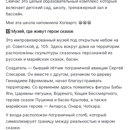
Сейчас это целый образовательный комплекс который
включает детский сад, школу, тренажерный зал и
бассейн.
Мне эта школа напомнила Хогвартс 😁😁😁
9️⃣ Музей, где живут герои сказок
Это импровизированный музей под открытым небом на
ул. Советской, д. 105. Здесь вокруг дома на территории
расположены скульптуры сказочных персонажей из
русских и марийских сказок, басен.
Создатель — бывший лётчик пограничной авиации Сергей
Слесарев. Он вместе с другом, резчиком по дереву
Геннадием Ефремовым, начал благоустраивать
территорию. Со временем здесь появились фигуры Бабы
Яги, Царевны-лягушки, Водяного, Кощея Бессмертного,
героев сказок Пушкина и басен Крылова, а также
марийских героев — Акпарса, Онара, Чоткара.
У входа расположен пограничный столб, который
символизирует границу между реальностью и миром
сказки.