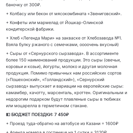
баночку от 300₽.
+ Колбасу или бекон от мясокомбината «Звениговский».
+ Конфеты или мармелад от Йошкар-Олинской
кондитерской фабрики.
+ Хлеб «Легенда Мари» на закваске от Хлебозавода №1.
Взяла булку ржаного с семечками, оооочень вкусный)
+ Сыры от «Сернурского сырзавода». В ассортименте
более 150 наименований продукции. Это сыры (овечьи,
коровьи и козьи), йогурты, молоко и другая молочная
продукция. Помимо привычных нам российских сортов
(«Пошехонский», «Голландский»), «Сернурский
сырзавод» выпускает и вариации на европейские сыры:
камамбер, качотту, марсенталь, кроттен. Оригинальным и
недорогим подарком будут плавленые сыры в тюбиках
или моцарелла в герметичном стакане.
💵 БЮДЖЕТ ПОЕЗДКИ: 7 450₽
+ Проезд туда-обратно на автобусе из Казани = 1600₽
+ Аренда номера в гостинице на 1 сутки = 3120₽