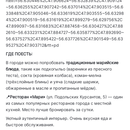
rtext=56.630446%2C47.906624~56.632839%2C47.909124
~56.636255%2C47.907242~56.637014%2C47.903515~56.6
33848%2C47.905046~56.633619%2C47.903555~56.63298
4%2C47.900519~56.631619%2C47.899279~56.629756%2C
47.899097~56.631683%2C47.887458~56.630427%2C47.88
2610~56.633231%2C47.884727~56.635877%2C47.892690~
56.637527%2C47.895422~56.637726%2C47.901549~56.63
9527%2C47.903712&rtt=pd
ГДЕ ПОЕСТЬ:
В городе можно попробовать
традиционные марийские
блюда
, такие как подкогыльо (вареники из пресного
теста), сокта (кровяная колбаса), коман-мелна
(трёхслойные блины) и уяча (сладкие шарики,
обжаренные в масле и пропитанные мёдом).
📍Ресторан «Мари»
(ул. Подольских Курсантов, 5)
— один
из самых популярных ресторанов города с местной
кухней. Место лучше бронировать за сутки.
Уютный аутентичный интерьер. Очень вкусная еда и
быстрое обслуживания.