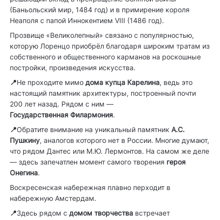
(Баньольский мир, 1484 год) и в примирение короля
Неаполя с папой Иннокентием VIII (1486 год).
Прозвище «Великолепный» связано с популярностью,
которую Лоренцо приобрёл благодаря широким тратам из
собственного и общественного карманов на роскошные
постройки, произведения искусства.
📍
Не проходите мимо
дома купца Карелина
, ведь это
настоящий памятник архитектуры, построенный почти
200 лет назад. Рядом с ним —
Государственная
Филармония
.
📍
Обратите внимание на уникальный памятник
А.С.
Пушкину
, аналогов которого нет в России. Многие думают,
что рядом Дантес или М.Ю. Лермонтов. На самом же деле
— здесь запечатлен момент самого творения
героя
Онегина
.
Воскресенская набережная плавно перходит в
набережную Амстердам.
📍
Здесь рядом с
домом творчества
встречает