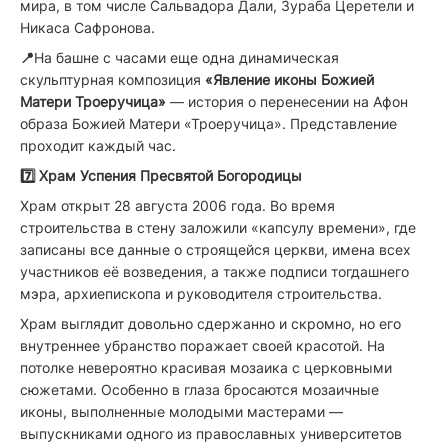
мира, в том числе Сальвадора Дали, Зураба Церетели и
Никаса Сафронова.
📍
На башне с часами еще одна динамическая
скульптурная композиция
«Явление иконы Божией
Матери Троеручица»
— история о перенесении на Афон
образа Божией Матери «Троеручица». Представление
проходит каждый час.
7️⃣ Храм Успения Пресвятой Богородицы
Храм открыт 28 августа 2006 года. Во время
строительства в стену заложили «капсулу времени», где
записаны все данные о строящейся церкви, имена всех
участников её возведения, а также подписи тогдашнего
мэра, архиепископа и руководителя строительства.
Храм выглядит довольно сдержанно и скромно, но его
внутреннее убранство поражает своей красотой. На
потолке невероятно красивая мозаика с церковными
сюжетами. Особенно в глаза бросаются мозаичные
иконы, выполненные молодыми мастерами —
выпускниками одного из православных университетов