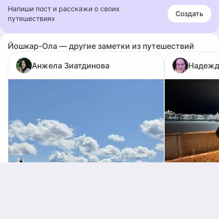
Напиши пост и расскажи о своих
Создать
путешествиях
Йошкар-Ола — другие заметки из путешествий
Анжела Зиатдинова
Надежд
ГДЕ ЖИВЕТ
Йошкар-Ола
Марий Эл. 
России на Й