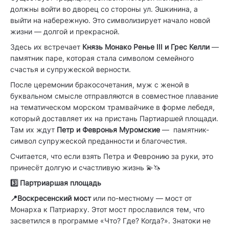
должны войти во дворец со стороны ул. Эшкинина, а
выйти на набережную. Это символизирует начало новой
жизни — долгой и прекрасной.
Здесь их встречает
Князь Монако Ренье III и Грес Келли
—
памятник паре, которая стала символом семейного
счастья и супружеской верности.
После церемонии бракосочетания, муж с женой в
буквальном смысле отправляются в совместное плавание
на тематическом морском трамвайчике в форме лебедя,
который доставляет их на пристань Партиаршей площади.
Там их ждут
Петр и Февронья Муромские
— памятник-
символ супружеской преданности и благочестия.
Считается, что если взять Петра и Февронию за руки, это
принесёт долгую и счастливую жизнь 💫🦄
3️⃣ Партриаршая площадь
📍Воскресенский мост
или по-местному — мост от
Монарха к Патриарху. Этот мост прославился тем, что
засветился в программе «Что? Где? Когда?». Знатоки не