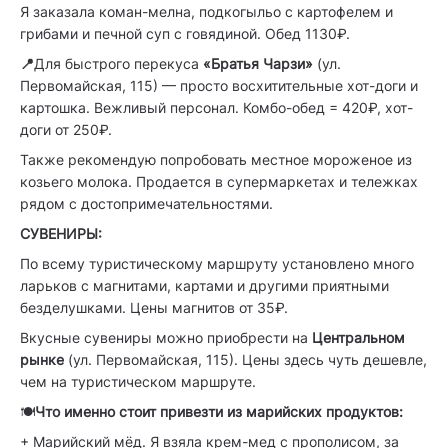
Я заказала коман-мелна, подкогыльо с картофелем и
грибами и печной суп с говядиной. Обед 1130₽.
📍
Для быстрого перекуса
«Братья Чарзи»
(ул.
Первомайская, 115) — просто восхитительные хот-доги и
картошка. Вежливый персонал. Комбо-обед = 420₽, хот-
доги от 250₽.
Также рекомендую попробовать местное мороженое из
козьего молока. Продается в супермаркетах и тележках
рядом с достопримечательностями.
СУВЕНИРЫ:
По всему туристическому маршруту установлено много
ларьков с магнитами, картами и другими приятными
безделушками. Цены магнитов от 35₽.
Вкусные сувениры можно приобрести на
Центральном
рынке
(ул. Первомайская, 115). Цены здесь чуть дешевле,
чем на туристическом маршруте.
🍽️
Что именно стоит привезти из марийских продуктов:
+ Марийский мёд. Я взяла крем-мед с прополисом, за