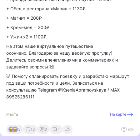
+ Обед в ресторана «Мари» = 1130₽
+ Магнит = 200₽
+ Крем-мед = 300₽
+ Ужин х2 = 1100₽
На этом наше виртуальное путешествие
окончено. Благодарю за нашу весёлую прогулку)
Делитесь своими впечатлениями в комментариях и
задавайте вопросы 🙌
🦊 Помогу спланировать поездку и разработаю маршрут
под ваши потребности и цели. Записаться на
консультацию Telegram @KseniaAbramovskaya / MAX
89525286111
Места
На карте
63
3
18
0
1