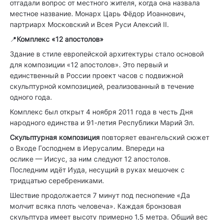
отгадали вопрос от местного жителя, когда она назвала
местное название. Монарх Царь Фёдор Иоаннович,
партриарх Московский и Всея Руси Алексий II.
📍
Комплекс «12 апостолов»
Здание в стиле европейской архитектуры стало основой
для композиции «12 апостолов». Это первый и
единственный в России проект часов с подвижной
скульптурной композицией, реализованный в течение
одного года.
Комплекс был открыт 4 ноября 2011 года в честь Дня
народного единства и 91-летия Республики Марий Эл.
Скульптурная композиция
повторяет евангельский сюжет
о Входе Господнем в Иерусалим. Впереди на
ослике — Иисус, за ним следуют 12 апостолов.
Последним идёт Иуда, несущий в руках мешочек с
тридцатью серебрениками.
Шествие продолжается 7 минут под песнопение «Да
молчит всяка плоть человеча». Каждая бронзовая
скульптура имеет высоту примерно 1,5 метра. Общий вес