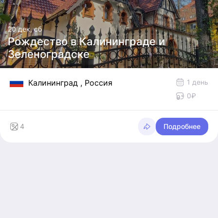
20 дек, сб
Рождество в Калининграде и
Зеленоградске
Калининград
, Россия
1 день
0₽
Подробнее
4