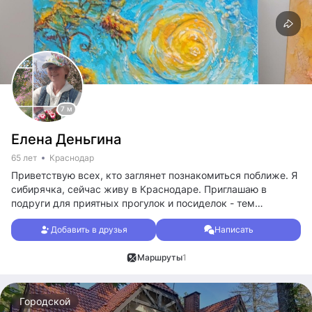
7 м
Елена Деньгина
65 лет
Краснодар
Приветствую всех, кто заглянет познакомиться поближе. Я
сибирячка, сейчас живу в Краснодаре. Приглашаю в
подруги для приятных прогулок и посиделок - тем
достаточно. По мнению многих, я довольно комфортна в
Добавить в друзья
Написать
общении и даже местами умна и полнзна) Ничего не
продаю и не покупаю. Просто ищу компанию людей, с
Маршруты
1
которыми хочется попасть на одну волну.
Городской