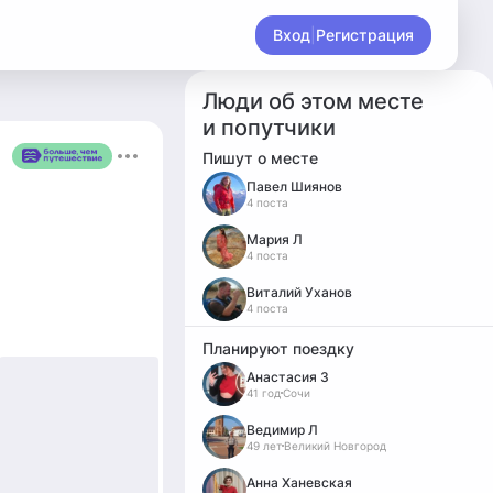
Вход
|
Регистрация
Люди об этом месте
и попутчики
Пишут о месте
Павел Шиянов
4 поста
Мария Л
4 поста
Виталий Уханов
4 поста
Планируют поездку
Анастасия З
41 год
Сочи
Ведимир Л
49 лет
Великий Новгород
Анна Ханевская