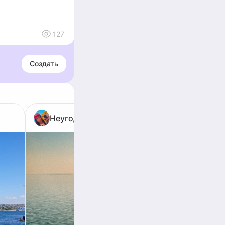
127
Создать
Неугодный Трип
Оль
БЕНЗИН
КОГДА
ХОДУ, 
СРОЧНО
ОТДЫ
на авт
Крыма 
продажа
дизель