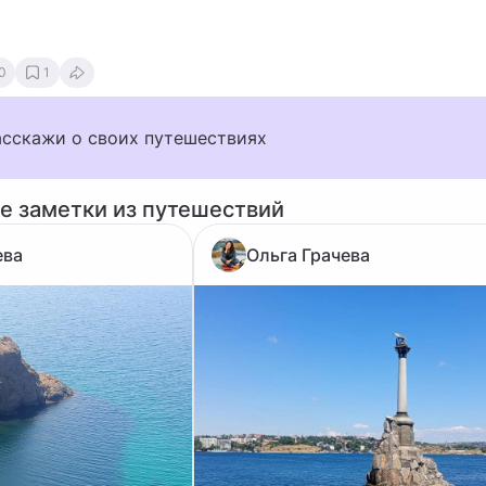
0
1
асскажи о своих путешествиях
е заметки из путешествий
ева
Ольга Грачева