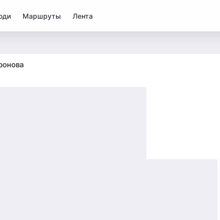
юди
Маршруты
Лента
ронова