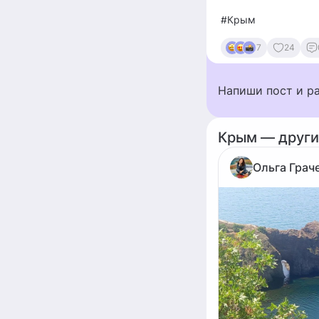
#Крым
7
24
Напиши пост и р
Крым — други
Ольга Грач