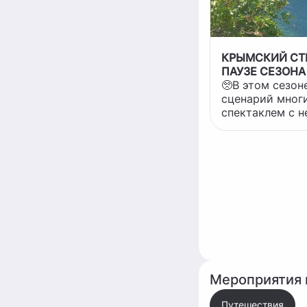
КРЫМСКИЙ СТ
ПАУЗЕ СЕЗОНА
🥺В этом сезо
сценарий мног
спектаклем с 
финалом. Часть
билеты. Другие
ожидании. А кт
переписал мар
декорации. И во
режиссёр отдых
сказать важную
стал хуже. Он 
оказался в те
шума. ✍️Давно не писала стихи, но
тут "красиво" н
Мероприятия 
претендуя на поэзи
стерли на
Путешествия