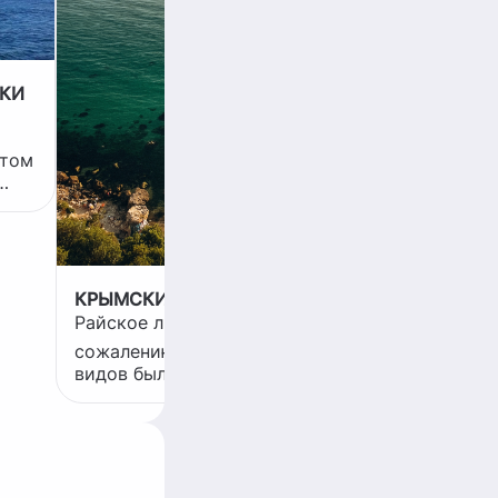
получа
службы
жизнед
безопа
ситуац
ДКИ
превра
квест. 
выпадат
этом
случил
,
м.
КРЫМСКИЙ ПЛЯЖ БАУНТИ 💚
Райское ли наслаждение❓ К
сожалению, Крыма было мало,
видов было мало, времени было
мало, интернета не было совсем,
но эмоций всё равно получилось
много 😍 Я ездила в Крым
ва -
отдыхать, работая 🙈 Днем —
работа, вечером — природа. Я