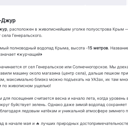
-Джур
жур
, расположен в живописнейшем уголке полуострова Крым 
т села Генеральского.
мый полноводный водопад Крыма, высота -
15 метров
. Названи
означает
«
журчащий
»
начинается от сел Генеральское или Солнечногорское. Мы доех
тавили машину около магазина (центр села), дальше пешком при
ом, максимально близко можно подъехать на УАЗах, их там мно
м по живописном ущелью!
для посещения считается весна и начало лета, когда уровень
круг буйствует зелень. Однако даже зимой водопад сохраняет
 благодаря ледовым натёкам и уникальной атмосфере зимнего п
ад в начале мая и 🔥 лучших природных достопримечательност