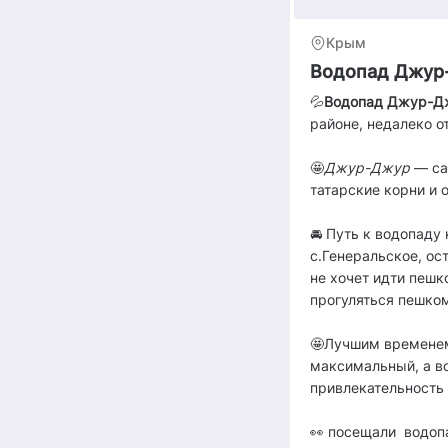
Крым
Водопад Джур
💦
Водопад Джур-Д
районе, недалеко о
🤩
Джур-Джур
— са
татарские корни и 
🚘
Путь к водопаду 
с.Генеральское, ос
не хочет идти пешк
прогуляться пешко
🤩Лучшим временем 
максимальный, а во
привлекательность
👀 посещали водоп