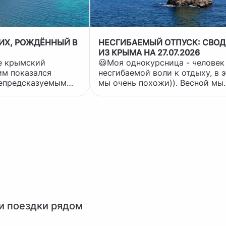
ИХ, РОЖДЁННЫЙ В
НЕСГИБАЕМЫЙ ОТПУСК: СВО
ИЗ КРЫМА НА 27.07.2026
не крымский
😃Моя однокурсница - человек
им показался
несгибаемой воли к отдыху, в 
непредсказуемым
мы очень похожи)). Весной мы
 зрителей сдала
подобрали отличный вариант:
 - замерли в
отель «Бухта Круглая» в
о-то и вовсе
Севастополе. Спокойное место
шрут на другие
достойный уровень, море рядо
т тут, как
Идеальный сценарий для
а, я обязана
перезагрузки. Но лето-2026
 вещь: Крым не
решило проверить характер на
просто временно
прочность. ЗАСЛУЖЕННЫЙ ОТДЫХ
ни информационного
ПОД УГРОЗОЙ Когда началась
летняя «петрушка» с атаками,
топливной неразберихой и
авеяло....не
графиками подачи электричест
и поездки рядом
ю))) Его не
оте