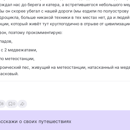
ождал нас до берега и катера, а встретившегося небольшого ме
бы он скорее убегал с нашей дороги (мы ездили по полуострову
дроцикла, больше никакой техники в тех местах нет, да и людей 
ции, который живёт тут круглогодично в отрыве от цивилизации
ефон, поэтому прокомментирую:
падов,
 с 2 медвежатами,
оло метеостанции,
ероический пес, живущий на метеостанции, натасканный на мед
ласковый.
8
0
асскажи о своих путешествиях