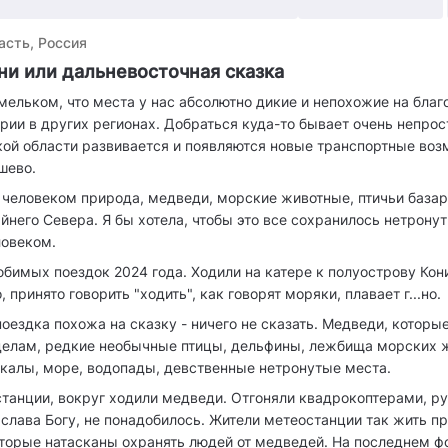
асть, Россия
ни или дальневосточная сказка
ельком, что места у нас абсолютно дикие и непохожие на бла
рии в других регионах. Добраться куда-то бывает очень непрост
ой области развивается и появляются новые транспортные воз
шево.
 человеком природа, медведи, морские животные, птичьи база
йнего Севера. Я бы хотела, чтобы это все сохранилось нетрону
овеком.
юбимых поездок 2024 года. Ходили на катере к полуострову Кони
, принято говорить "ходить", как говорят моряки, плавает г...но.
поездка похожа на сказку - ничего не сказать. Медведи, которые
 делам, редкие необычные птицы, дельфины, лежбища морских 
Скалы, море, водопады, девственные нетронутые места.
танции, вокруг ходили медведи. Отгоняли квадрокоптерами, ру
, слава Богу, не понадобилось. Жители метеостанции так жить п
торые натасканы охранять людей от медведей. На последнем ф