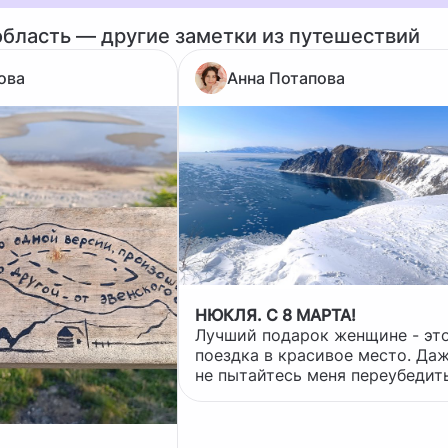
область — другие заметки из путешествий
ова
Анна Потапова
НЮКЛЯ. С 8 МАРТА!
Лучший подарок женщине - эт
поездка в красивое место. Да
не пытайтесь меня переубедить
Понятно, что сегодня были
подарки, цветы и поздравления
друг решил, что сегодня, 8 мар