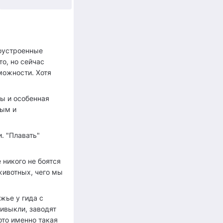
+5
гоустроенные
о, но сейчас
можности. Хотя
ры и особенная
тым и
. "Плавать"
 никого не боятся
животных, чего мы
жье у гида с
ривыкли, заводят
ото именно такая