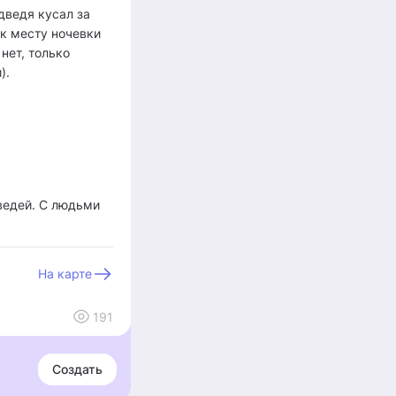
дведя кусал за
 к месту ночевки
нет, только
).
ведей. С людьми
На карте
191
Создать