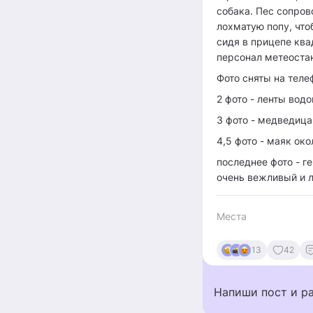
собака. Пес сопров
лохматую попу, что
сидя в прицепе ква
персонал метеостан
Фото сняты на тел
2 фото - ленты водо
3 фото - медведица
4,5 фото - маяк ок
последнее фото - г
очень вежливый и 
Места
13
42
Напиши пост и р