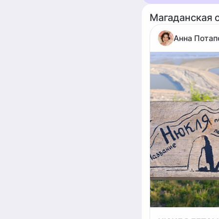
Магаданская 
Анна Потап