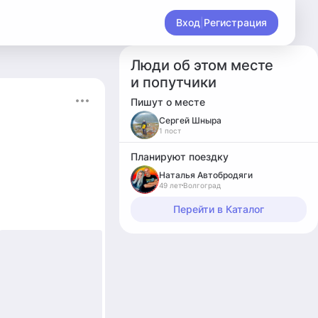
Вход
|
Регистрация
Люди об этом месте
и попутчики
Пишут о месте
Cергей Шныра
1 пост
Планируют поездку
Наталья Автобродяги
49 лет
Волгоград
Перейти в Каталог