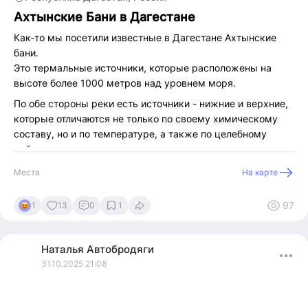
Ахтынские Бани в Дагестане
Как-то мы посетили известные в Дагестане Ахтынские
бани.
Это термальные источники, которые расположены на
высоте более 1000 метров над уровнем моря.
По обе стороны реки есть источники - нижние и верхние,
которые отличаются не только по своему химическому
составу, но и по температуре, а также по целебному
действию на организм.
Температура воды в различных источниках отличается —
Места
На карте
от 38–40 до 65–70 градусов.
Ещё в 19 веке, русские войска расквартированные
97
1
13
0
1
неподалёку, поняли лечебную силу здешних вод и создали
в этом месте бани.
Наталья
Автобродяги
Для солдат, офицеров и генералов, были построены
31.10.2025 21:08
отдельные помещения для помывки!
Примечательно, что сегодня эти бани так и сохранили
свои названия - солдатские, офицерские и генеральские.