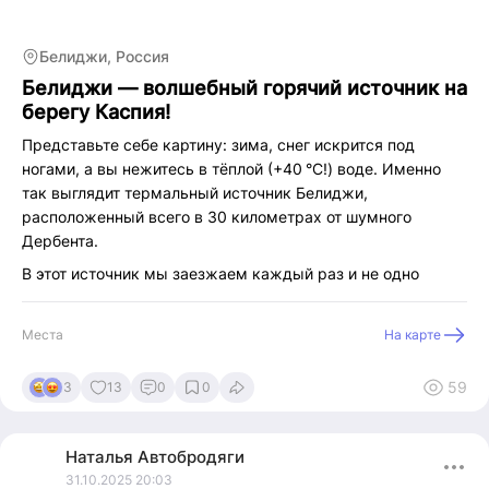
действительно творит чудеса!
Белиджи, Россия
Белиджи — волшебный горячий источник на
берегу Каспия!
Представьте себе картину: зима, снег искрится под
ногами, а вы нежитесь в тёплой (+40 °C!) воде. Именно
так выглядит термальный источник Белиджи,
расположенный всего в 30 километрах от шумного
Дербента.
В этот источник мы заезжаем каждый раз и не одно
видео уже снимали про него.
Коротко об этом месте. Термальный источник у села
Места
На карте
Белиджи.
Можно спросить у местных жителей, они сразу
59
3
13
0
0
подскажут где он находится. Заезжать к нему можно
прямо на машине. Вода горячая. Местные даже зажигают
Наталья
Автобродяги
ее у трубы и тогда начинает течь огненный поток воды.
31.10.2025 20:03