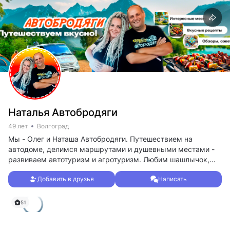
Наталья Автобродяги
49 лет
Волгоград
Мы - Олег и Наташа Автобродяги. Путешествием на
автодоме, делимся маршрутами и душевными местами -
развиваем автотуризм и агротуризм. Любим шашлычок,
хороших людей и малопопулярные туристические места,
Добавить в друзья
Написать
где природа и человек находят баланс. Будем рады, если
тебе будет легко путешествовать по нашим маршрутам
51