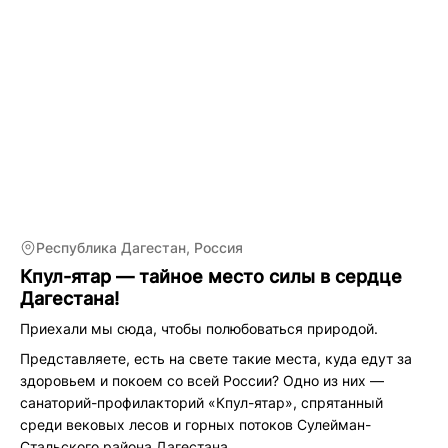
В Ахтынских банях мы познакомились с замечательными
людьми, нам показали и рассказали про бани и номера.
А буфет какой там!!!! Такой вкусной жаренной картошки
мы давно не кушали, ну а про нежнейший чуду вообще
молчим.
А какие там можно услышать истории и легенды от
пожилых людей за чашечкой вкусного травяного чая!!!
Республика Дагестан, Россия
Кпул-ятар — тайное место силы в сердце
Дагестана!
Приехали мы сюда, чтобы полюбоваться природой.
Представляете, есть на свете такие места, куда едут за
здоровьем и покоем со всей России? Одно из них —
санаторий-профилакторий «Кпул-ятар», спрятанный
среди вековых лесов и горных потоков Сулейман-
Стальского района Дагестана.