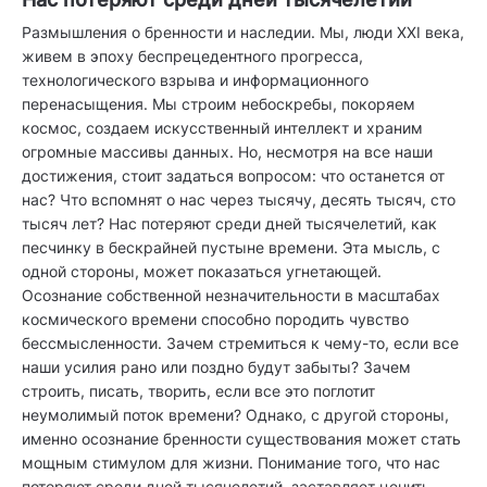
Размышления о бренности и наследии. Мы, люди XXI века,
живем в эпоху беспрецедентного прогресса,
технологического взрыва и информационного
перенасыщения. Мы строим небоскребы, покоряем
космос, создаем искусственный интеллект и храним
огромные массивы данных. Но, несмотря на все наши
достижения, стоит задаться вопросом: что останется от
нас? Что вспомнят о нас через тысячу, десять тысяч, сто
тысяч лет? Нас потеряют среди дней тысячелетий, как
песчинку в бескрайней пустыне времени. Эта мысль, с
одной стороны, может показаться угнетающей.
Осознание собственной незначительности в масштабах
космического времени способно породить чувство
бессмысленности. Зачем стремиться к чему-то, если все
наши усилия рано или поздно будут забыты? Зачем
строить, писать, творить, если все это поглотит
неумолимый поток времени? Однако, с другой стороны,
именно осознание бренности существования может стать
мощным стимулом для жизни. Понимание того, что нас
потеряют среди дней тысячелетий, заставляет ценить