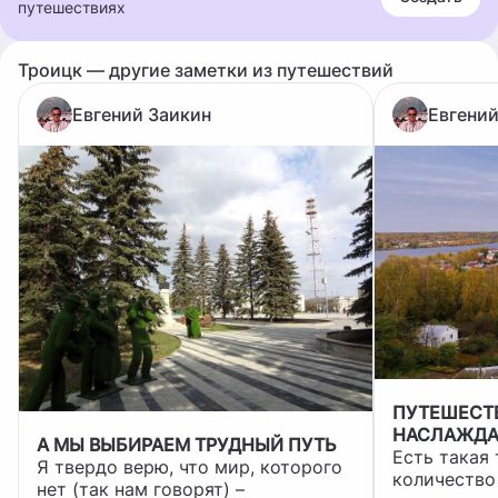
путешествиях
Троицк — другие заметки из путешествий
Евгений Заикин
Евгений
ПУТЕШЕСТ
НАСЛАЖДА
А МЫ ВЫБИРАЕМ ТРУДНЫЙ ПУТЬ
Есть такая
Я твердо верю, что мир, которого
количество
нет (так нам говорят) –