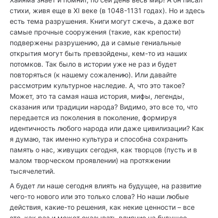
стихи, живя еще в XI веке (в 1048-1131 годах). Но и здесь
есть тема разрушения. Книги могут сжечь, а даже вот
самые прочные сооружения (такие, как крепости)
подвержены разрушению, да и самые гениальные
открытия могут быть превзойдены, кем-то из наших
потомков. Так было в истории уже не раз и будет
повторяться (к нашему сожалению). Или давайте
рассмотрим культурное наследие. А, что это такое?
Может, это та самая наша история, мифы, легенды,
сказания или традиции народа? Видимо, это все то, что
передается из поколения в поколение, формируя
идентичность любого народа или даже цивилизации? Как
я думаю, так именно культура и способна сохранить
память о нас, живущих сегодня, как творцов (пусть и в
малом творческом проявлении) на протяжении
тысячелетий.
А будет ли наше сегодня влиять на будущее, на развитие
чего-то нового или это только слова? Но наши любые
действия, какие-то решения, как некие ценности – все
это, как раз и может оказывать влияние на будущее,