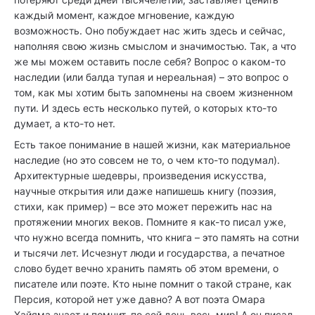
каждый момент, каждое мгновение, каждую
возможность. Оно побуждает нас жить здесь и сейчас,
наполняя свою жизнь смыслом и значимостью. Так, а что
же мы можем оставить после себя? Вопрос о каком-то
наследии (или балда тупая и нереальная) – это вопрос о
том, как мы хотим быть запомнены на своем жизненном
пути. И здесь есть несколько путей, о которых кто-то
думает, а кто-то нет.
Есть такое понимание в нашей жизни, как материальное
наследие (но это совсем не то, о чем кто-то подумал).
Архитектурные шедевры, произведения искусства,
научные открытия или даже напишешь книгу (поэзия,
стихи, как пример) – все это может пережить нас на
протяжении многих веков. Помните я как-то писал уже,
что нужно всегда помнить, что книга – это память на сотни
и тысячи лет. Исчезнут люди и государства, а печатное
слово будет вечно хранить память об этом времени, о
писателе или поэте. Кто ныне помнит о такой стране, как
Персия, которой нет уже давно? А вот поэта Омара
Хайяма знает и помнит, по сей день весь мир! А он писал