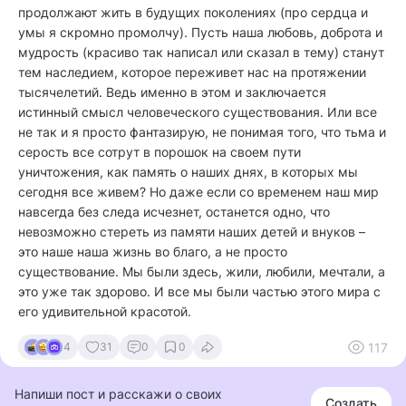
продолжают жить в будущих поколениях (про сердца и
умы я скромно промолчу). Пусть наша любовь, доброта и
мудрость (красиво так написал или сказал в тему) станут
тем наследием, которое переживет нас на протяжении
тысячелетий. Ведь именно в этом и заключается
истинный смысл человеческого существования. Или все
не так и я просто фантазирую, не понимая того, что тьма и
серость все сотрут в порошок на своем пути
уничтожения, как память о наших днях, в которых мы
сегодня все живем? Но даже если со временем наш мир
навсегда без следа исчезнет, останется одно, что
невозможно стереть из памяти наших детей и внуков –
это наше наша жизнь во благо, а не просто
существование. Мы были здесь, жили, любили, мечтали, а
это уже так здорово. И все мы были частью этого мира с
его удивительной красотой.
117
4
31
0
0
Напиши пост и расскажи о своих
Создать