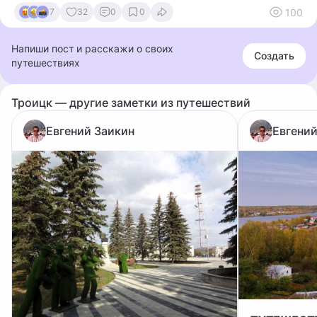
100
7
32
0
0
Напиши пост и расскажи о своих
Создать
путешествиях
Троицк — другие заметки из путешествий
Евгений Заикин
Евгений