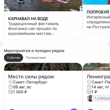
ПОПРОБУЙ 
Интересный
КАРНАВАЛ НА ВОДЕ
определенн
Традиционный фестиваль
на Рострал
Фонтанка-сап прошёл по
можно увид
красивейшим местам
котиков! А теперь попробуй это
исторического центра. Маршрут
развидеть! 
около 9 км, 11,5 тысяч участников,
даже из разных городов! Жалко, не
Мероприятия и поездки рядом
все костюмы удалось нормально
сфоткать - они же двигаются😅
События
Путешествия
Запомнились папуасы в кудрявых
париках с огромными красными
губищами) пожилая пара в
Место силы рядом
Ленингра
изящных китайских костюмах,
Санкт-Петербург
Санкт-Пе
вообще разных национальных
09 авг, вс
14 авг, п
костюмов было много, а также
1 000 ₽
1 ₽
героев сказок и фильмов. На
большом сапе была команда
1 собира
человек ш