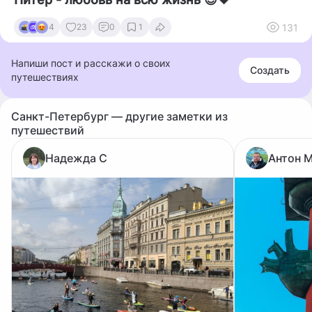
131
4
23
0
1
Напиши пост и расскажи о своих
Создать
путешествиях
Санкт-Петербург — другие заметки из
путешествий
Надежда С
Антон 