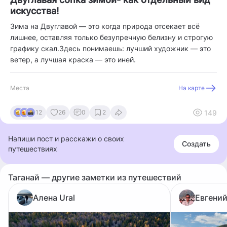
искусства!
​Зима на Двуглавой — это когда природа отсекает всё
лишнее, оставляя только безупречную белизну и строгую
графику скал.​Здесь понимаешь: лучший художник — это
ветер, а лучшая краска — это иней.
Места
На карте
149
12
26
0
2
Напиши пост и расскажи о своих
Создать
путешествиях
Таганай — другие заметки из путешествий
Алена Ural
Евгений