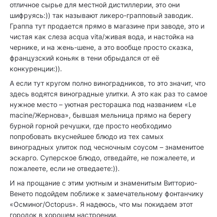
отличное сырье для местной дистиллерии, это они
шифруясь:)) так называют ликеро-грапповый заводик.
Граппа тут продается прямо в магазине при заводе, это и
чистая как слеза acqua vita/живая вода, и настойка на
чернике, и на жень-шене, а это вообще просто сказка,
французский коньяк в тени обрыдался от её
конкуренции:)).
А если тут кругом полно виноградников, то это значит, что
здесь водятся виноградные улитки. А это как раз то самое
нужное место – уютная ресторашка под названием «Le
macine/Жернова», бывшая мельница прямо на берегу
бурной горной речушки, где просто необходимо
попробовать вкуснейшее блюдо из тех самых
виноградных улиток под чесночным соусом – знаменитое
эскарго. Суперское блюдо, отведайте, не пожалеете, и
пожалеете, если не отведаете:)).
И на прощание с этим уютным и знаменитым Витторио-
Венето подойдем поближе к замечательному фонтанчику
«Осминог/Octopus». Я надеюсь, что мы покидаем этот
городок в хорошем настроении.