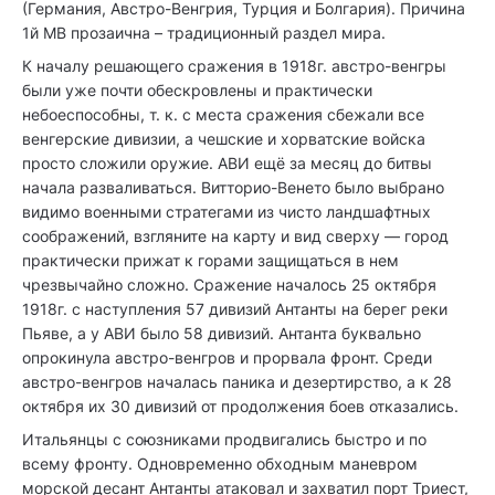
(Германия, Австро-Венгрия, Турция и Болгария). Причина
1й МВ прозаична – традиционный раздел мира.
К началу решающего сражения в 1918г. австро-венгры
были уже почти обескровлены и практически
небоеспособны, т. к. с места сражения сбежали все
венгерские дивизии, а чешские и хорватские войска
просто сложили оружие. АВИ ещё за месяц до битвы
начала разваливаться. Витторио-Венето было выбрано
видимо военными стратегами из чисто ландшафтных
соображений, взгляните на карту и вид сверху — город
практически прижат к горами защищаться в нем
чрезвычайно сложно. Сражение началось 25 октября
1918г. с наступления 57 дивизий Антанты на берег реки
Пьяве, а у АВИ было 58 дивизий. Антанта буквально
опрокинула австро-венгров и прорвала фронт. Среди
австро-венгров началась паника и дезертирство, а к 28
октября их 30 дивизий от продолжения боев отказались.
Итальянцы с союзниками продвигались быстро и по
всему фронту. Одновременно обходным маневром
морской десант Антанты атаковал и захватил порт Триест,