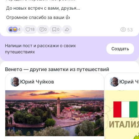
До новых встреч с вами, друзья...
Огромное спасибо за ваши 👍
53
4
18
0
0
Напиши пост и расскажи о своих
Создать
путешествиях
Венето — другие заметки из путешествий
Юрий Чуйков
Юрий Ч