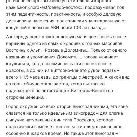
регионов её чрезвычайно уважительно и коротко
называют «nord-est/северо-восток», подразумевая под
этим педантичность, практичность, и особую деловую
дисциплину населения, практически унаследованную от
канувшей в небытие АВИ почти 106 лет назад...
А к городу подступают вплотную манящие заснеженные
вершины одного из самых красивых горных массивов
Восточных Альп – Розовые Доломиты... Только от одного
названия и упоминания Доломиты… голова начинает
кружиться, когда вспоминаешь эти заснеженные
красоты, а до них из Витторио-Венето рукой подать –
всего 1-1,5 часа езды до границы с Австрией. А какой вид
на горы обычно открывается, когда вы только
подъезжаете по автостраде к Витторио-Венето со
стороны Венеции...
Город окружен со всех сторон виноградниками, эта зона
славится не только идеальным виноградом для слегка
шипучих натуральных вин типа Просекко, которое
практически заменяет местным жителям шампанское,
особенно в жаркое время. Но также этот виноград –