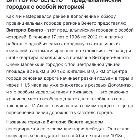
городок с особой историей
Как я и намеревался ранее в дополнение к обзору
провинциальных городов региона Венето представляю
Витторио-Венето
- этот пред-альпийский городок с особой
историей. В течение 17 лет с 1996 по 2012 гг. я плотно
работал с одной из самых продвинутых итальянских
компаний в автоматизированных технологиях. Её завод и
штаб-квартира находились в промзоне Витторио-Венето.
Очень маленький городок с 1ой центральной улицей,
площадь 82 кв.км
и 30 тыс.жителей. В 0,5 км от центра
города основная дорога начинает резкий подъем в горы и
через 1-1,5 часа вы уже окажетесь в розовых Доломитах,
и я с особым удовольствием признаюсь — это сказочно-
красивое место особенно для тех, кто влюблен в горы
так, как я… И Альпы начинаются в самом городке, ещё до
пересечения линии дорожного указателя города.
Название городка
Витторио-Венето
недаром
ассоциируется со словом «виттория/победа». Оно стало
популярным благодаря знаковой битве при нем 1918г.,