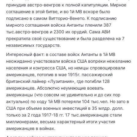
принудив австро-венгров к полной капитуляции. Мирное
соглашение в этой битве, и во 1й МВ вскоре было
подписано в самом Витторио-Венето. К подписанию
мирного соглашения войска Антанты пленили 387
тыс.австро-венгров и 2300 их орудий. Сама АВИ
прекратила своё существование и была разделена на 7
независимых государств.
Интересный факт: в составе войск Антанты в 1й МВ
неожиданно участвовали войска США вопреки нежеланию
населения и конгресса США, но немцы спровоцировали
американцев, потопив в мае 1915г. пассажирский
британский лайнер «Лузитания», где погибли 128
американцев. Абсолютно неумеющие воевать
американцы (что совсем не удивительно и до сих пор
актуально) по ходу 1й МВ потеряли 104 тыс.чел. Но зато в
США при объеме военных инвестиций в 35 млдр. долл.
только за 2 года 1917-18 гг. 17 тыс.американцев стали
миллионерами, весьма характерный итоги участия
американцев в войнах.