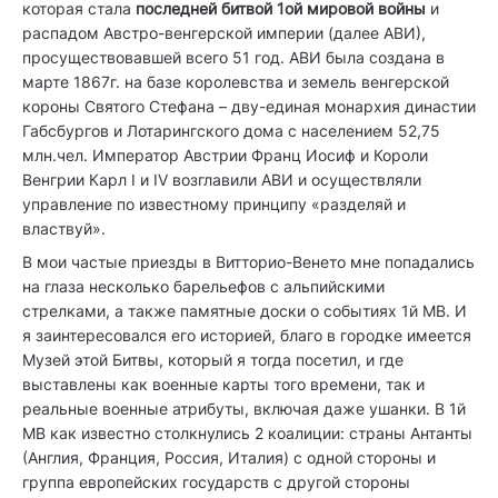
которая стала
последней битвой 1ой мировой войны
и
распадом Австро-венгерской империи (далее АВИ),
просуществовавшей всего 51 год. АВИ была создана в
марте 1867г. на базе королевства и земель венгерской
короны Святого Стефана – дву-единая монархия династии
Габсбургов и Лотарингского дома с населением 52,75
млн.чел. Император Австрии Франц Иосиф и Короли
Венгрии Карл I и IV возглавили АВИ и осуществляли
управление по известному принципу «разделяй и
властвуй».
В мои частые приезды в Витторио-Венето мне попадались
на глаза несколько барельефов с альпийскими
стрелками, а также памятные доски о событиях 1й МВ. И
я заинтересовался его историей, благо в городке имеется
Музей этой Битвы, который я тогда посетил, и где
выставлены как военные карты того времени, так и
реальные военные атрибуты, включая даже ушанки. В 1й
МВ как известно столкнулись 2 коалиции: страны Антанты
(Англия, Франция, Россия, Италия) с одной стороны и
группа европейских государств с другой стороны