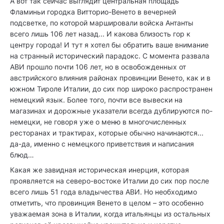
А вот так сейчас выглядит центральная площадь
Фламиньи городка Витторио-Венето в вечерней
подсветке, по которой маршировали войска Антанты
всего лишь 106 лет назад... И какова близость гор к
центру города! И тут я хотел бы обратить ваше внимание
на странный исторический парадокс. С момента развала
АВИ прошло почти 106 лет, но в освобожденных от
австрийского влияния районах провинции Венето, как и в
южном Тироле Италии, до сих пор широко распространен
немецкий язык. Более того, почти все вывески на
магазинах и дорожные указатели всегда дублируются по-
немецки, не говоря уже о меню в многочисленных
ресторанах и трактирах, которые обычно начинаются...
да-да, именно с немецкого приветствия и написания
блюд…
Какая же завидная историческая инерция, которая
проявляется на северо-востоке Италии до сих пор после
всего лишь 51 года владычества АВИ. Но необходимо
отметить, что провинция Венето в целом – это особенно
уважаемая зона в Италии, когда итальянцы из остальных