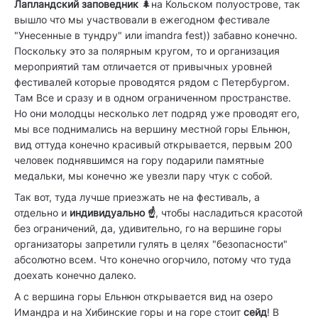
Лапландский заповедник
🌲на Кольском полуострове, так
вышло что мы участвовали в ежегодном фестивале
"Унесенные в тундру" или imandra fest)) забавно конечно.
Поскольку это за полярным кругом, то и организация
мероприятий там отличается от привычных уровней
фестивалей которые проводятся рядом с Петербургом.
Там Все и сразу и в одном ограниченном пространстве.
Но они молодцы несколько лет подряд уже проводят его,
мы все поднимались на вершину местной горы Ельнюн,
вид оттуда конечно красивый открывается, первым 200
человек поднявшимся на гору подарили памятные
медальки, мы конечно же увезли пару чтук с собой.
Так вот, туда лучше приезжать не на фестиваль, а
отдельно и
индивидуально ☝️
, чтобы насладиться красотой
без ограничений, да, удивительно, го на вершине горы
организаторы запретили гулять в целях "безопасности"
абсолютно всем. Что конечно огорчило, потому что туда
доехать конечно далеко.
А с вершина горы Ельнюн открывается вид на озеро
Имандра и на Хибинские горы и на горе стоит
сейд
! В