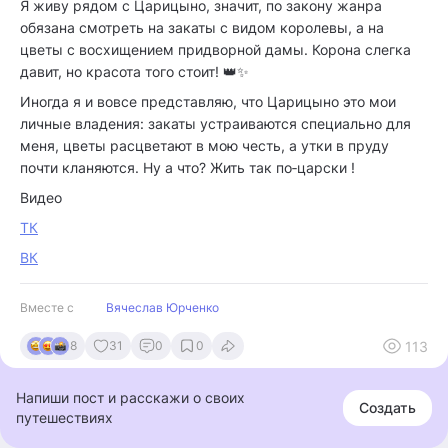
Я живу рядом с Царицыно, значит, по закону жанра
обязана смотреть на закаты с видом королевы, а на
цветы с восхищением придворной дамы. Корона слегка
давит, но красота того стоит! 👑✨
Иногда я и вовсе представляю, что Царицыно это мои
личные владения: закаты устраиваются специально для
меня, цветы расцветают в мою честь, а утки в пруду
почти кланяются. Ну а что? Жить так по‑царски !
Видео
ТК
ВК
Вместе с
Вячеслав Юрченко
113
8
31
0
0
Напиши пост и расскажи о своих
Создать
путешествиях