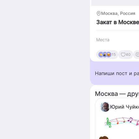
Москва, Россия
Закат в Москв
Места
15
40
Напиши пост и р
Москва — дру
Юрий Чуйк