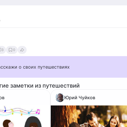
е
3
0
асскажи о своих путешествиях
гие заметки из путешествий
ов
Юрий Чуйков