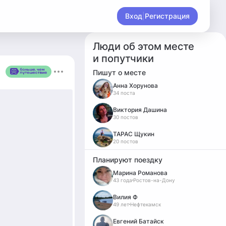
Вход
|
Регистрация
Люди об этом месте
и попутчики
Пишут о месте
Анна Хорунова
34 поста
Виктория Дашина
30 постов
ТАРАС Щукин
20 постов
Планируют поездку
Марина Романова
43 года
Ростов-на-Дону
Вилия Ф
49 лет
Нефтекамск
Евгений Батайск