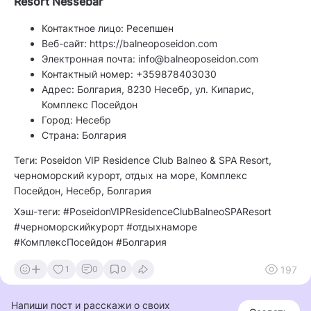
Resort Nessebar
Контактное лицо: Ресепшен
Веб-сайт: https://balneoposeidon.com
Электронная почта: info@balneoposeidon.com
Контактный номер: +359878403030
Адрес: Болгария, 8230 Несебр, ул. Кипарис,
Комплекс Посейдон
Город: Несебр
Страна: Болгария
Теги: Poseidon VIP Residence Club Balneo & SPA Resort,
черноморский курорт, отдых на море, Комплекс
Посейдон, Несебр, Болгария
Хэш-теги: #PoseidonVIPResidenceClubBalneoSPAResort
#черноморскийкурорт #отдыхнаморе
#КомплексПосейдон #Болгария
197
1
0
0
Напиши пост и расскажи о своих