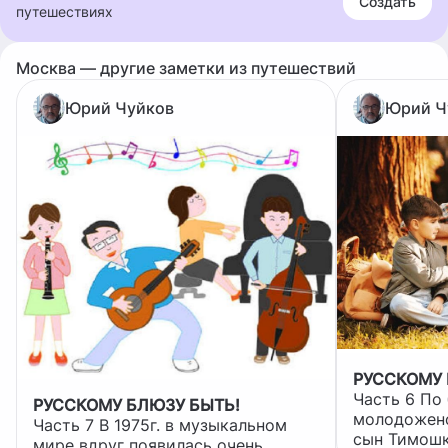
Создать
путешествиях
Москва — другие заметки из путешествий
Юрий Чуйков
Юрий Ч
РУССКОМУ 
Часть 6 По большой любви у
РУССКОМУ БЛЮЗУ БЫТЬ!
молодожено
Часть 7 В 1975г. в музыкальном
сын Тимошка
мире вдруг появилась очень