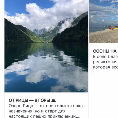
СОСНЫ НА 
В селе Лдза
реликтовая
которая вх
Мюссерског
Возраст бо
превышает 
произраста
Красную книгу.
располагает
ОТ РИЦЫ — В ГОРЫ 🏔️
создаёт ун
Озеро Рица — это не только точка
благодаря 
назначения, но и старт для
горного воз
настоящих пеших приключений.