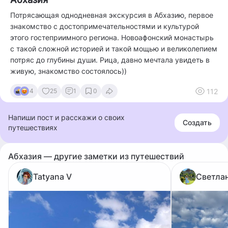
Потрясающая однодневная экскурсия в Абхазию, первое
знакомство с достопримечательностями и культурой
этого гостеприимного региона. Новоафонский монастырь
с такой сложной историей и такой мощью и великолепием
потряс до глубины души. Рица, давно мечтала увидеть в
живую, знакомство состоялось))
112
4
25
1
0
Напиши пост и расскажи о своих
Создать
путешествиях
Абхазия — другие заметки из путешествий
Tatyana V
Светла