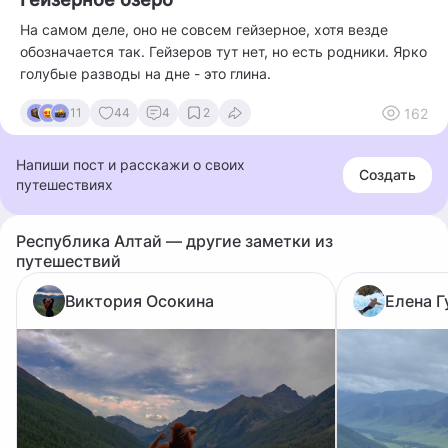
На самом деле, оно не совсем гейзерное, хотя везде
обозначается так. Гейзеров тут нет, но есть родники. Ярко
голубые разводы на дне - это глина.
162
11
44
4
2
Напиши пост и расскажи о своих
Создать
путешествиях
Республика Алтай — другие заметки из
путешествий
Виктория Осокина
Елена Г