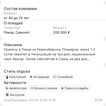
Состав компании
Возраст
от 40
до 70
лет
О поездке
Транспорт
Бюджет
Поезд, Самолет
200 000 ₽
Описание
Прилечу в Пекин из Новосибирска. Планирую через 1-2
суток перелет в Чжанцзацзе на три дня, национальный
парк Аватар. Затем самолётом в Сиань на два дня,
терракотовая армия. В Пекин скоростным поездом.
Всего я пробуду в Китае 10 суток 6-16 октября. Вы можете
Стиль отдыха
прилетать из любого города, встретимся в Пекине.
🛕 Культурный
🌲 На природе
🧍‍♂️ Спокойный
Активности
🕌 Архитектура
🎨 Музеи и галереи
🌲 Парки и усадьбы
🏛 Экскурсии
Опубликовано:
04.04.2026 5:36
28