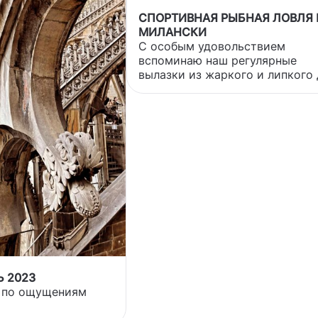
СПОРТИВНАЯ РЫБНАЯ ЛОВЛЯ 
МИЛАНСКИ
С особым удовольствием
вспоминаю наш регулярные
вылазки из жаркого и липкого
дурноты Милана на лоно приро
благо это было в 35-40 мин ез
от нашего дома. Особенно
солнечной осенью обычно до
середины октября мы с коллег
по работе и приезжающими к 
друзьями часто организовыва
пикники на природе с ловлей 
и замечательной ухой. Это был
давно облюбованная нашей
компанией дикая площадка в
перелеске вдоль довольно бур
и почти г
 2023
е по ощущениям