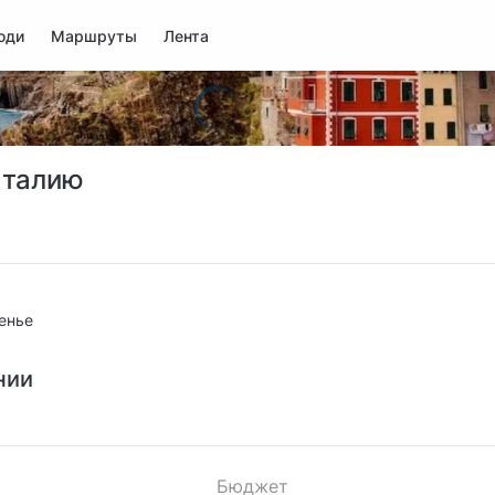
юди
Маршруты
Лента
Италию
енье
нии
Бюджет