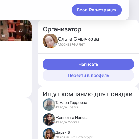
Вход
|
Регистрация
Организатор
Ольга
Смычкова
Москва
40 лет
Написать
Перейти в профиль
Ищут компанию для поездки
Тамара Гордеева
43 года
Братск
Жаннетта Ионова
43 года
Москва
Дарья В
28 лет
Санкт-Петербург