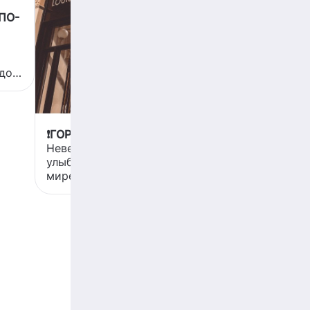
ПО-
 до
ды,
ды
❗️ГОРОД МИЛАН, ИТАЛИЯ
ами
Невероятная архитектура,
нам
улыбчивые люди и самая вкусная в
ли
мире пицца 🍕
рыбы
а
ной