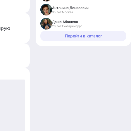
Антонина Денисевич
35 лет
Москва
Даша Абашева
28 лет
Екатеринбург
ирую
Перейти в каталог