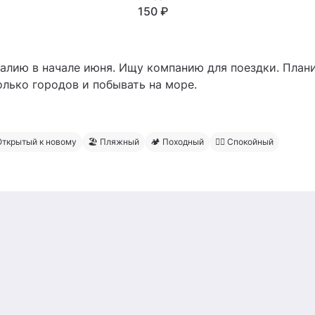
150 ₽
талию в начале июня. Ищу компанию для поездки. План
лько городов и побывать на море.
 Открытый к новому
🏖 Пляжный
🏕 Походный
🧍‍♂️ Спокойный