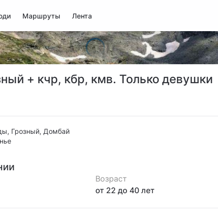
юди
Маршруты
Лента
ный + кчр, кбр, кмв. Только девушки
ы, Грозный, Домбай
енье
нии
Возраст
от 22
до 40
лет