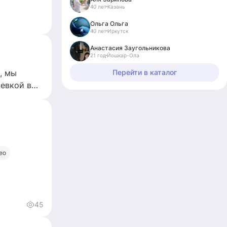
40 лет
Казань
Ольга Ольга
40 лет
Иркутск
Анастасия Заугольникова
21 год
Йошкар-Ола
, мы
Перейти в каталог
чевкой в
ЧР -
ео
45