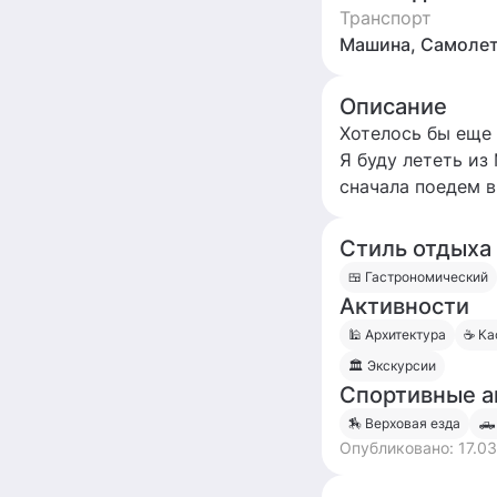
Транспорт
Машина, Самоле
Описание
Хотелось бы еще 
Я буду лететь из
сначала поедем в
гостинице в Грозн
Черкесск, Домбай
Стиль отдыха
🍱 Гастрономический
Активности
🕌 Архитектура
☕️ К
🏛 Экскурсии
Спортивные а
🏇 Верховая езда
🛻
Опубликовано:
17.0