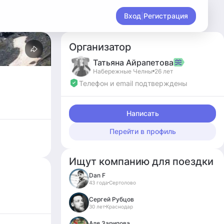
Вход
|
Регистрация
Организатор
Татьяна
Айрапетова
Набережные Челны
26 лет
Телефон и email подтверждены
Написать
Перейти в профиль
Ищут компанию для поездки
Dan F
43 года
Сертолово
Сергей Рубцов
30 лет
Краснодар
Аля Зарипова