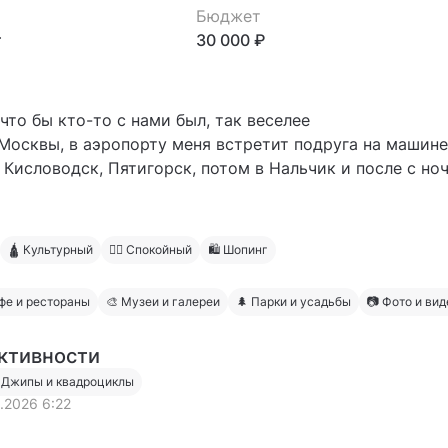
Бюджет
т
30 000 ₽
что бы кто-то с нами был, так веселее
 Москвы, в аэропорту меня встретит подруга на машине
 Кисловодск, Пятигорск, потом в Нальчик и после с но
ом, там погуляем , а потом с ночевкой на ночь, две в К
, Теберда, Архыз, Медовые водопады и тд
🛕 Культурный
🧍‍♂️ Спокойный
🛍 Шопинг
афе и рестораны
🎨 Музеи и галереи
🌲 Парки и усадьбы
📷 Фото и вид
ктивности
 Джипы и квадроциклы
3.2026 6:22