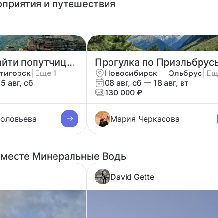
приятия и путешествия
Планирую найти попутчицу в горы Кавказа
тигорск
| Еще 1
Новосибирск — Эльбрус
| Ещ
15 авг, сб
08 авг, сб — 18 авг, вт
130 000 ₽
Соловьева
Мария Черкасова
 месте Минеральные Воды
David Gette