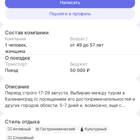
Написать
Перейти в профиль
Состав компании
Компания
Возраст
1 человек,
от 49
до 57
лет
женщина
О поездке
Транспорт
Бюджет
Поезд
50 000 ₽
Описание
Период строго 17-29 августа. Выбираю между туром в
Калининград (с посещением его достопримечательностей и
других городов области, 5-7 дней и, возможно, еще с
проживанием несколько дней на побережье) и круизом из
СПб в Москву или из СПб в Кижи/Валаам и обратно
Стиль отдыха
(подешевле) + в СПб можно еще на 2-3 дня задержаться,
🧍‍♀️ Активный
🍱 Гастрономический
🛕 Культурный
сходить в музеи.
Планирую путешествие с дочкой 17 лет, но хотелось бы
🧍‍♂️ Спокойный