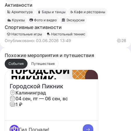
еще женскую компанию для общения и досуга. В идеале -
Активности
мама и дочка примерно нашего возраста, из Москвы или
🕌 Архитектура
🧋 Бары и танцы
☕️ Кафе и рестораны
СПб.
🛳 Круизы
📷 Фото и видео
🏛 Экскурсии
Спортивные активности
🎲 Настольные игры
🏓 Настольный теннис
Опубликовано:
03.06.2026 13:49
28
Похожие мероприятия и путешествия
События
Путешествия
Городской Пикник
Калининград
04 сен, пт
— 06 сен, вс
1 ₽
Гид Погнали!