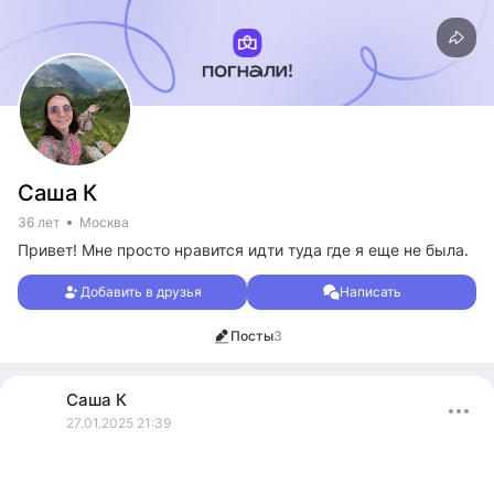
Саша К
36 лет
Москва
Привет! Мне просто нравится идти туда где я еще не была.
Добавить в друзья
Написать
Посты
3
Саша
К
27.01.2025 21:39