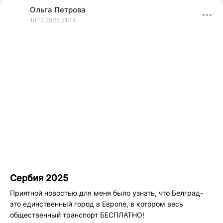
Поехала на теплые берега Алании!
Ольга
Петрова
Хочешь со мной?
18.12.2025 21:14
Погнали!
Сербия 2025
Приятной новостью для меня было узнать, что Белград-
это единственный город в Европе, в котором весь
общественный транспорт БЕСПЛАТНО!