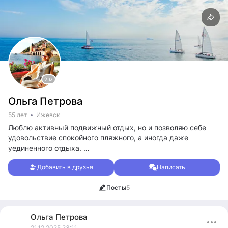
2 м
Ольга Петрова
55 лет
Ижевск
Люблю активный подвижный отдых, но и позволяю себе
удовольствие спокойного пляжного, а иногда даже
уединенного отдыха.
Считаю, что все зависит от настроения и компании.
Добавить в друзья
Написать
Могу легко рвануть в снежные горы на лыжные трассы
или наоборот застрять на теплом берегу моря в длительной
Посты
5
медитации.
Мы каждый день, как и все живое, меняемся. Мы живем и
чувствуем. И мир меняется вместе с нами.
Ольга
Петрова
Приятно видеть и ощущать все его краски и грани.
21.12.2025 23:11