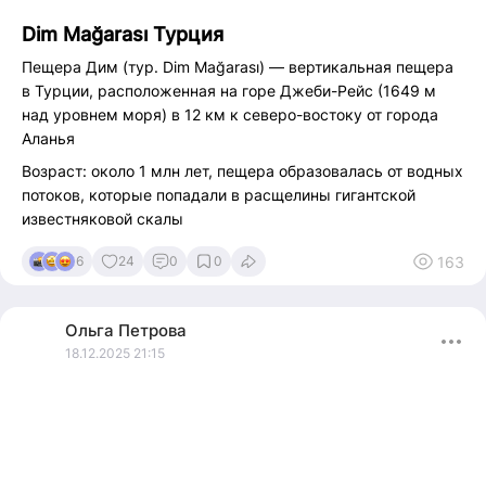
Dim Mağarası Турция
Пещера Дим (тур. Dim Mağarası) — вертикальная пещера
в Турции, расположенная на горе Джеби-Рейс (1649 м
над уровнем моря) в 12 км к северо-востоку от города
Аланья
Возраст: около 1 млн лет, пещера образовалась от водных
потоков, которые попадали в расщелины гигантской
известняковой скалы
Вправо от входа идёт небольшой горизонтальный участок
163
6
24
0
0
длиной 50 м.
Влево от входа идёт вертикальный участок длиной 360 м,
Ольга
Петрова
который заканчивается большим залом площадью 200 м²
18.12.2025 21:15
с небольшим озерцом.
Пещера была открыта спелеологами в 1986 году.
С 1999 года пещера открыта для доступа посетителей.
Стоимость в ноябре 2025 года 100 лир.
Хотите в гости к тролям и гномам?