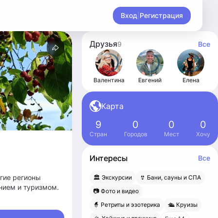
Вход
|
Регистрация
Друзья
9
Все
Валентина
Евгений
Елена
Карта
9
0
0
0
Стран
Городов
Мест
Хочу
Интересы
Все
угие регионы
🏛 Экскурсии
👙 Бани, сауны и СПА
нием и туризмом.
📷 Фото и видео
🧙 Ретриты и эзотерика
🛳 Круизы