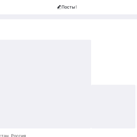
Посты
1
стан, Россия