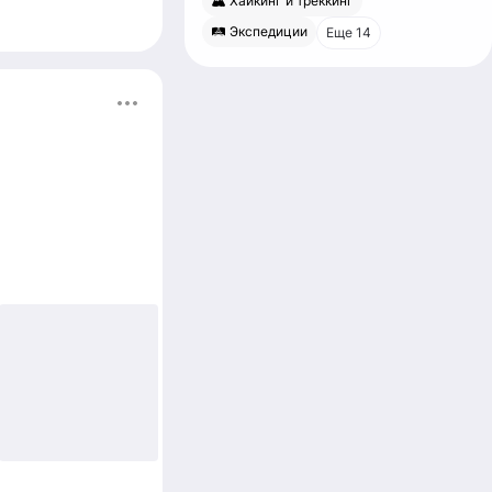
🏔 Хайкинг и треккинг
🛤 Экспедиции
Еще 14
+4