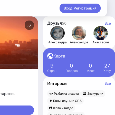
Вход
|
Регистрация
Друзья
50
Все
Александра
Александра
Анастасия
Карта
9
0
0
27
Стран
Городов
Мест
Хочу
Интересы
Все
стараюсь
🐟 Рыбалка и охота
🏛 Экскурсии
👙 Бани, сауны и СПА
📷 Фото и видео