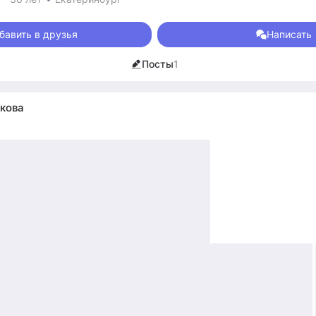
бавить в друзья
Написать
Посты
1
кова