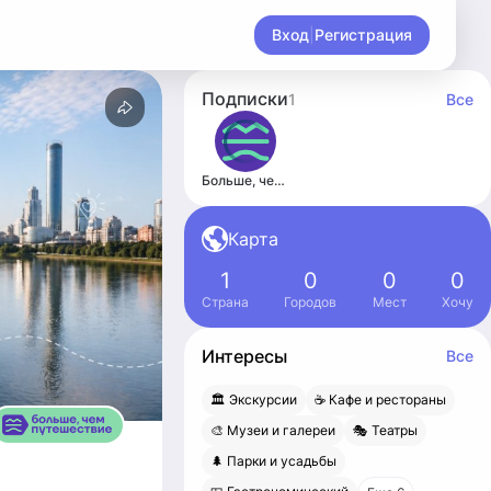
Вход
|
Регистрация
Подписки
1
Все
Больше, чем путешествие
Карта
1
0
0
0
Страна
Городов
Мест
Хочу
Интересы
Все
🏛 Экскурсии
☕️ Кафе и рестораны
🎨 Музеи и галереи
🎭 Театры
🌲 Парки и усадьбы