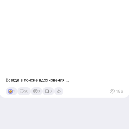
Всегда в поиске вдохновения….
186
1
20
0
0