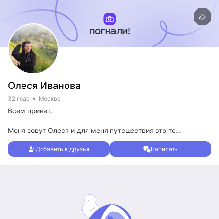
Олеся Иванова
32 года
Москва
Всем привет.
Меня зовут Олеся и для меня путешествия это то
единственное ради чего стоит работать)))
Добавить в друзья
Написать
Стараюсь максимально познавать новые места, города и
страны.
Люблю бюджетные путешествия, потому что так
интереснее. Больше приключений. Погружение в местную
культуру.
Люблю автостоп, походы, жизнь в палатке. Но при этом