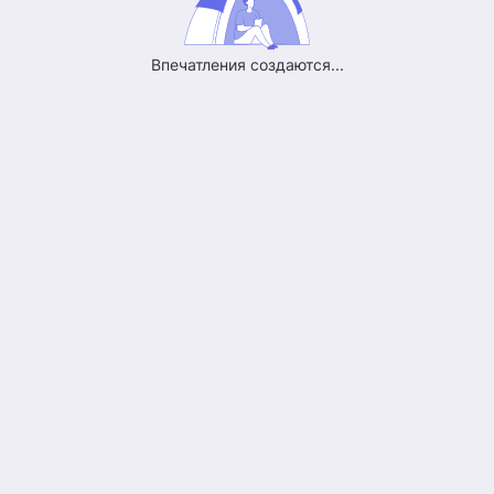
прекрасно отношусь к отелям, ресторанам.
Вообщем для меня главное дома не сидеть!
Впечатления создаются...