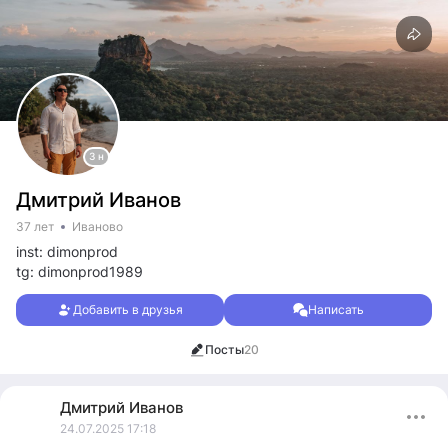
3 н
Дмитрий Иванов
37 лет
Иваново
inst: dimonprod
tg: dimonprod1989
Добавить в друзья
Написать
Посты
20
Дмитрий
Иванов
24.07.2025 17:18