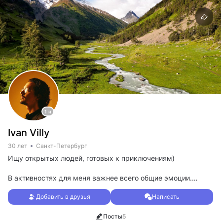
1 н
Ivan Villy
30 лет
Санкт-Петербург
Ищу открытых людей, готовых к приключениям)
В активностях для меня важнее всего общие эмоции.
Самые яркие воспоминания рождаются там, где мы
Добавить в друзья
Написать
вместе преодолеваем трудности или когда всё идёт не по
плану — именно в такие моменты люди раскрываются.
Посты
5