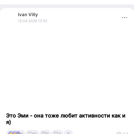
Я видеограф, на фрилансе - поэтому легок на подъем.
Люблю сам создавать маршруты — пешие, вело, каяк и тд.
Ivan
Villy
Есть кокер спаниель.
15.04.2026 13:52
Вк -
https://vk.com/ivanvilly
Это Эми - она тоже любит активности как и
я)
5
10
0
0