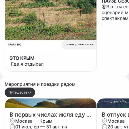
ПАУЗЕ СЕЗ
🥺В этом с
сценарий м
спектаклем
финалом. Ч
билеты. Дру
ожидании. 
переписал 
декорации. 
режиссёр о
ЭТО КРЫМ
сказать ва
Где я отдыхал
стал хуже.
оказался в
шума. ✍️Давно не писала стихи, но
тут "красиво
Мероприятия и поездки рядом
претендуя на п
Путешествия
стерли на
В первых числах июля еду в Крым из Москвы на машине.
В отпуск 
Москва — Крым
Москва 
01 июл, ср — 31 авг, пн
20 авг, ч