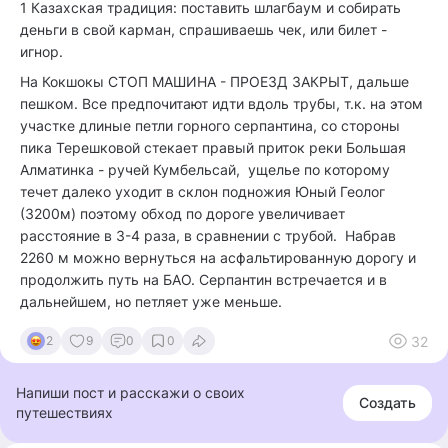
1 Казахская традиция: поставить шлагбаум и собирать
деньги в свой карман, спрашиваешь чек, или билет -
игнор.
На Кокшокы СТОП МАШИНА - ПРОЕЗД ЗАКРЫТ, дальше
пешком. Все предпочитают идти вдоль трубы, т.к. на этом
участке длиные петли горного серпантина, со стороны
пика Терешковой стекает правый приток реки Большая
Алматинка - ручей Кумбельсай, ущелье по которому
течет далеко уходит в склон подножия Юный Геолог
(3200м) поэтому обход по дороге увеличивает
расстояние в 3-4 раза, в сравнении с трубой. Набрав
2260 м можно вернуться на асфальтированную дорогу и
продолжить путь на БАО. Серпантин встречается и в
дальнейшем, но петляет уже меньше.
32
2
9
0
0
Напиши пост и расскажи о своих
Создать
путешествиях