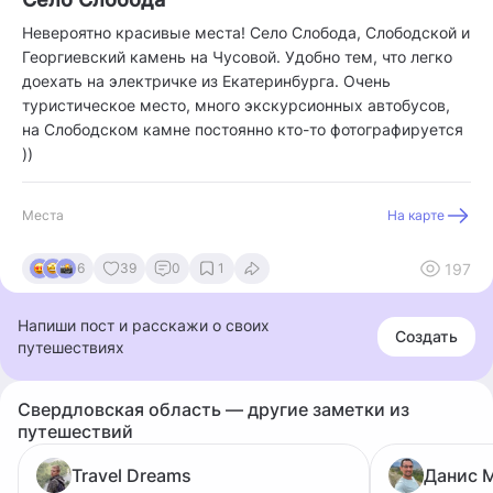
Невероятно красивые места! Село Слобода, Слободской и
Георгиевский камень на Чусовой. Удобно тем, что легко
доехать на электричке из Екатеринбурга. Очень
туристическое место, много экскурсионных автобусов,
на Слободском камне постоянно кто-то фотографируется
))
Места
На карте
197
6
39
0
1
Напиши пост и расскажи о своих
Создать
путешествиях
Свердловская область — другие заметки из
путешествий
Travel Dreams
Данис 