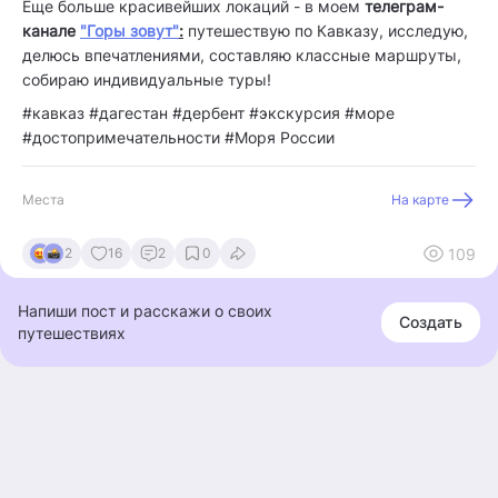
Еще больше красивейших локаций - в моем
телеграм-
канале
"Горы зовут"
:
путешествую по Кавказу, исследую,
делюсь впечатлениями, составляю классные маршруты,
собираю индивидуальные туры!
#кавказ #дагестан #дербент #экскурсия #море
#достопримечательности #Моря России
Места
На карте
109
2
16
2
0
Напиши пост и расскажи о своих
Создать
путешествиях