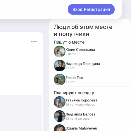
Вход
|
Регистрация
Люди об этом месте
и попутчики
Пишут о месте
Юлия Соловьева
2 поста
Надежда Порядина
1 пост
Елена Тер
1 пост
Планируют поездку
Татьяна Королева
56 лет
Новосибирск
Людмила Белова
28 лет
Белгород
Dzianis Matsveyeu