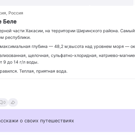
сия, Россия
е Беле
ерной части Хакасии, на территории Ширинского района. Самы
ём республики.
 максимальная глубина — 48,2 м;высота над уровнем моря — ок
ализованная, щелочная, сульфатно-хлоридная, натриево-магние
 9 до 14 г/л воды.
равился. Теплая, приятная вода.
0
асскажи о своих путешествиях