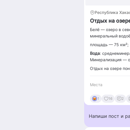
Республика Хака
Отдых на озер
Белё — озеро в сев
минеральный водо
площадь — 75 км²;
Вода
: среднеминер
Минерализация — от
Отдых на озере пон
Места
1
16
2
Напиши пост и р