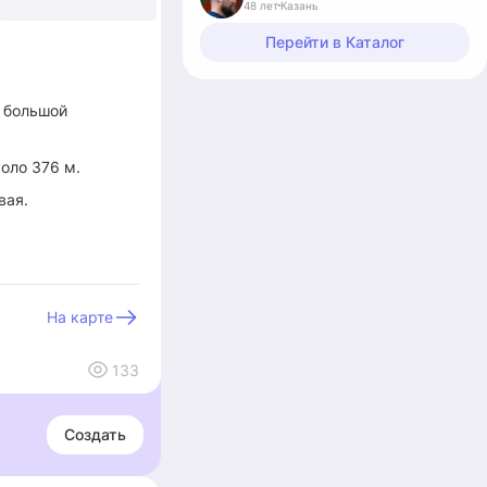
48 лет
Казань
Перейти в Каталог
й большой
оло 376 м.
вая.
На карте
133
Создать