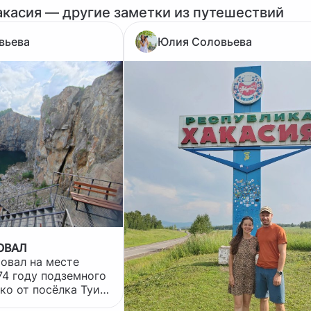
акасия — другие заметки из путешествий
вьева
Юлия Соловьева
ОВАЛ
овал на месте
74 году подземного
ко от посёлка Туим