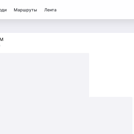
юди
Маршруты
Лента
М
0