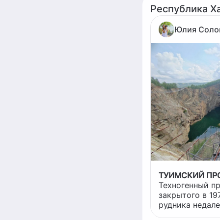
Республика Х
Юлия Соло
ТУИМСКИЙ ПР
Техногенный пр
закрытого в 19
рудника недале
в Хакасии. Изначально здесь