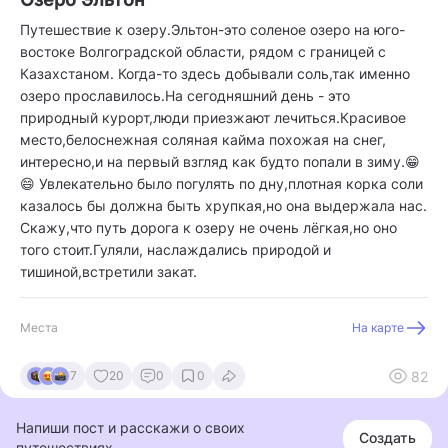
Путешествие к озеру.Эльтон-это соленое озеро на юго-
востоке Волгоградской области, рядом с границей с
Казахстаном. Когда-то здесь добывали соль,так именно
озеро прославилось.На сегодняшний день - это
природный курорт,люди приезжают лечиться.Красивое
место,белоснежная соляная кайма похожая на снег,
интересно,и на первый взгляд как будто попали в зиму.😁
😄 Увлекательно было погулять по дну,плотная корка соли
казалось бы должна быть хрупкая,но она выдержала нас.
Скажу,что путь дорога к озеру не очень лёгкая,но оно
того стоит.Гуляли, наслаждались природой и
тишиной,встретили закат.
Места
На карте
82
7
20
0
0
Напиши пост и расскажи о своих
Создать
путешествиях