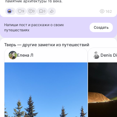
памятник архитектуры 16 века.
162
1
9
0
0
Напиши пост и расскажи о своих
Создать
путешествиях
Тверь — другие заметки из путешествий
Елена Л
Denis D