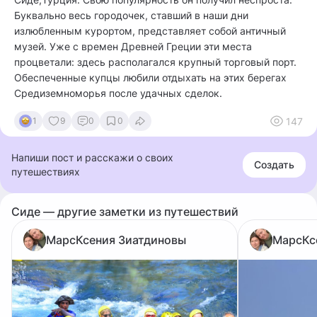
Буквально весь городочек, ставший в наши дни
излюбленным курортом, представляет собой античный
музей. Уже с времен Древней Греции эти места
процветали: здесь располагался крупный торговый порт.
Обеспеченные купцы любили отдыхать на этих берегах
Средиземноморья после удачных сделок.
147
1
9
0
0
Напиши пост и расскажи о своих
Создать
путешествиях
Сиде — другие заметки из путешествий
МарсКсения Зиатдиновы
МарсКс