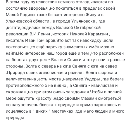
В этом году путешествия немного откладываются по
состоянию здоровья ,но покататься в пределах своей
Малой Родины тоже бывает интересно.Живу я в
Ульяновской области , в городе Ульяновске , где
,кстати,родились вождь Великой Октябрьской
революции В.И.Ленин ,историк Николай Карамзин ,
писатель Иван Гончаров.Это вот так навскидку ,если
покопаться ,то ещё парочку знаменитых имён можно
найти.Но интересен наш город ещё и тем ,что расположен
на берегах двух рек - Волги и Свияги и текут они в разные
стороны .Волга с севера на юг,в Свияга с юга на север
.Природа очень живописная и разная : Волга широка и
величественна ,есть места ,например,Ундоры ,где берега
противоположного б не видно , а Свияга - извилистая и
скромная ,но при этом очень загадочная.Чтобы в полной
мере ощутить красоту ,надо своими глазами смотреть.Я
по натуре очень близка к природе и прямо заряжаюсь и
исцеляюсь в " диких " местечках ,где мало людей и много
природы