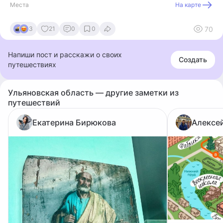
Места
На карте
70
3
21
0
0
Напиши пост и расскажи о своих
Создать
путешествиях
Ульяновская область — другие заметки из
путешествий
Екатерина Бирюкова
Алексе