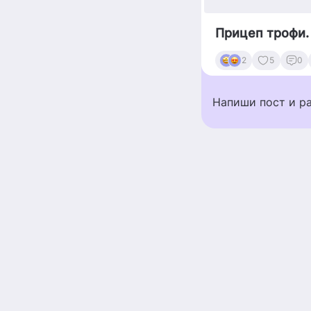
Прицеп трофи.
2
5
0
Напиши пост и р