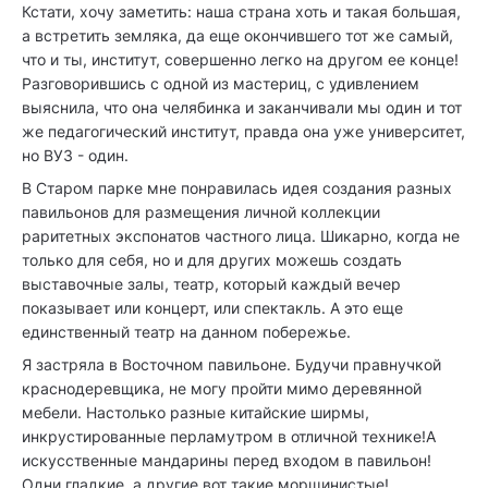
Кстати, хочу заметить: наша страна хоть и такая большая,
а встретить земляка, да еще окончившего тот же самый,
что и ты, институт, совершенно легко на другом ее конце!
Разговорившись с одной из мастериц, с удивлением
выяснила, что она челябинка и заканчивали мы один и тот
же педагогический институт, правда она уже университет,
но ВУЗ - один.
В Старом парке мне понравилась идея создания разных
павильонов для размещения личной коллекции
раритетных экспонатов частного лица. Шикарно, когда не
только для себя, но и для других можешь создать
выставочные залы, театр, который каждый вечер
показывает или концерт, или спектакль. А это еще
единственный театр на данном побережье.
Я застряла в Восточном павильоне. Будучи правнучкой
краснодеревщика, не могу пройти мимо деревянной
мебели. Настолько разные китайские ширмы,
инкрустированные перламутром в отличной технике!А
искусственные мандарины перед входом в павильон!
Одни гладкие, а другие вот такие морщинистые!