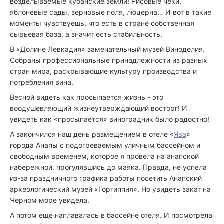
возделываемые кубанские земли! Рисовые чеки,
яблоневые сады, зерновые поля, люцерна… И вот в такие
моменты чувствуешь, что есть в стране собственная
сырьевая база, а значит есть стабильность.
В «Долине Левкадия» замечательный музей Виноделия.
Собраны профессиональные принадлежности из разных
стран мира, раскрывающие культуру производства и
потребления вина.
Весной видеть как просыпается жизнь - это
воодушевляющий жизнеутверждающий восторг! И
увидеть как «просыпается» виноградник было радостно!
А закончился наш день размещением в отеле «
Ява
»
города Анапы с подогреваемым уличным бассейном и
свободным временем, которое я провела на анапской
набережной, прогулявшись до маяка. Правда, не успела
из-за праздничного графика работы посетить Анапский
археологический музей «Горгиппия». Но увидеть закат на
Черном море увидела.
А потом еще наплавалась в бассейне отеля. И посмотрела