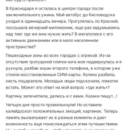
В Краснодаре я осталась в центре города после
заключительного ужина. Мой автобус до Кисловодска
уходил в одиннадцать вечера. Прогулялась по Красной,
послушала вечерний миллионник, еще раз задумываясь
над тем: где же мне нужно жить? В мегаполисе с его
активным движением или в мало населенном
пространстве?
Пешеходные зоны во всех городах с огрехой. Из-за
отсутствия тротуарной плитки нога моя подвернулась и я
рухнула, разбив экран второго телефона, в котором уже
стояли восстановленные СИМ-карты. Колено разбила,
кисть поцарапала. Молодые люди подскочили, помогли
встать. Может это ответ на мой вопрос «где жить»?
Картину запечатлела, делюсь и с вами. Казаки пишут…!
Четыре дня просто промелькнули! Но оставили
калейдоскоп положительных эмоций, картинок. Теперь
память выхватывает их в разные моменты и дает
возможность еще понаслаждаться этим путешествием.