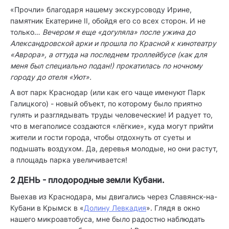
«Прочли» благодаря нашему экскурсоводу Ирине,
памятник Екатерине II, обойдя его со всех сторон. И не
только…
Вечером я еще «догуляла» после ужина до
Александровской арки и прошла по Красной к кинотеатру
«Аврора», а оттуда на последнем троллейбусе (как для
меня был специально подан!) прокатилась по ночному
городу до отеля «Уют».
А вот парк Краснодар (или как его чаще именуют Парк
Галицкого) - новый объект, по которому было приятно
гулять и разглядывать труды человеческие! И радует то,
что в мегаполисе создаются «лёгкие», куда могут прийти
жители и гости города, чтобы отдохнуть от суеты и
подышать воздухом. Да, деревья молодые, но они растут,
а площадь парка увеличивается!
2 ДЕНЬ - плодородные земли Кубани.
Выехав из Краснодара, мы двигались через Славянск-на-
Кубани в Крымск в «
Долину Левкадия
». Глядя в окно
нашего микроавтобуса, мне было радостно наблюдать