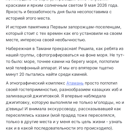
красками и ярким солнечным светом 9 мая 2026 года.
Яркость и беззаботность дня была несопоставима с
историей этого места.
И история памятника Первым запорожцам-поселенцам,
который стоит с тех времен как его установили на своем
месте, интересна своей необычностью.
Набережная в Тамани прекрасная! Решила, как ребята из
нашей группы, сфотографироваться на фоне моря. Не тут-
то было: море, точнее камни на берегу моря, поглотили
мой телефонный аппарат. И мы его впятером тщетно
минут 20 пытались найти среди камней.
А этнографический комплекс
Атамань
просто поглотил
своей гостеприимностью, разнообразием казацких изб и
залихвацкой джигитовкой. Я впервые наблюдала
джигитовку, которую выполняли не только м'олодцы, но и
д'евицы! И внимала экскурсоводу, рассказывавшей как
переселялись казаки (мой прадед тоже переселялся,
только в другие места и у меня есть цель жизни - узнать
как и в какой последовательности это происходило).