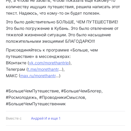
Ну, а чтобы не забыть, чтобы показать еще какому-то
количеству ищущих путешествия, решила написать этот
текст. Надеюсь, что кому-то он будет полезен.
Это было действительно БОЛЬШЕ, ЧЕМ ПУТЕШЕСТВИЕ!
Это было погружение в Кубань. Это было отвлечение от
тяжелой жизненной ситуации. Это было насыщение
положительными эмоциями! БЛАГОДАРЮ!!!
Присоединяйтесь к программе «Больше, чем
путешествие» в мессенджерах:
ВКонтакте (
vk.com/morethantrip
),
Телеграм (
t.me/morethantr
...),
МАКС (
max.ru/morethantr
...)
#БольшеЧемПутешествие, #БольшеЧемБлогер,
#Росмолодежь, #ПроводникиСмыслов,
#БольшеЧемПутешественник
Вместе с
Андрей И и еще 1