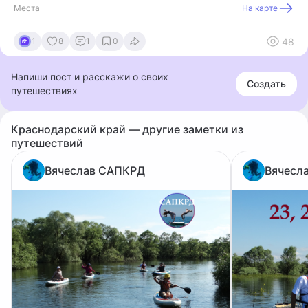
Места
На карте
48
1
8
1
0
Напиши пост и расскажи о своих
Создать
путешествиях
Краснодарский край — другие заметки из
путешествий
Вячеслав САПКРД
Вячесл