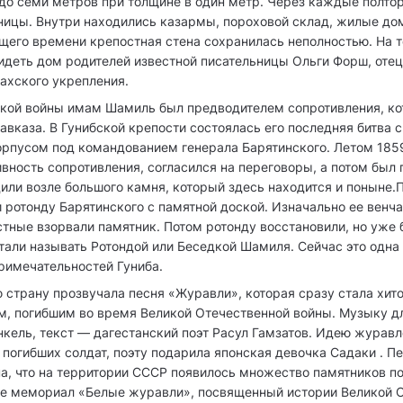
 до семи метров при толщине в один метр. Через каждые полтор
ницы. Внутри находились казармы, пороховой склад, жилые дом
щего времени крепостная стена сохранилась неполностью. На 
идеть дом родителей известной писательницы Ольги Форш, отец
ахского укрепления.
ской войны имам Шамиль был предводителем сопротивления, к
авказа. В Гунибской крепости состоялась его последняя битва 
рпусом под командованием генерала Барятинского. Летом 185
вность сопротивления, согласился на переговоры, а потом был 
ли возле большого камня, который здесь находится и поныне.
 ротонду Барятинского с памятной доской. Изначально ее венча
стные взорвали памятник. Потом ротонду восстановили, но уже 
стали называть Ротондой или Беседкой Шамиля. Сейчас это одна
римечательностей Гуниба.
ю страну прозвучала песня «Журавли», которая сразу стала хит
м, погибшим во время Великой Отечественной войны. Музыку д
кель, текст — дагестанский поэт Расул Гамзатов. Идею журавл
погибших солдат, поэту подарила японская девочка Садаки . П
а, что на территории СССР появилось множество памятников п
бе мемориал «Белые журавли», посвященный истории Великой 