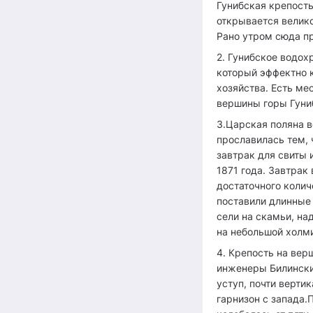
Гунибская крепость
открывается велико
Рано утром сюда пр
2. Гунибское водо
который эффектно 
хозяйства. Есть ме
вершины горы Гуни
3.Царская поляна в
прославилась тем, 
завтрак для свиты 
1871 года. Завтрак
достаточного колич
поставили длинные 
сели на скамьи, на
на небольшой холми
4. Крепость на вер
инженеры Билински
уступ, почти верти
гарнизон с запада.