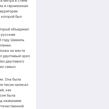
а метра в стене
а и гарнизонная
территории
 которой был
оторый объединил
с русским
9 году Шамиль
пленен.
Позже на месте
л двуглавый орел.
без двуглавого
 из самых
ом. Она была
ля песни написал
ей, как
есня была
од названием
Отечественной