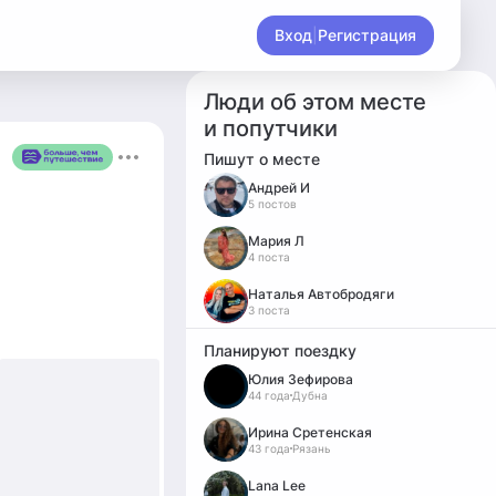
Вход
|
Регистрация
Люди об этом месте
и попутчики
Пишут о месте
Андрей И
5 постов
Мария Л
4 поста
Наталья Автобродяги
3 поста
Планируют поездку
Юлия Зефирова
44 года
Дубна
Ирина Сретенская
43 года
Рязань
Lana Lee