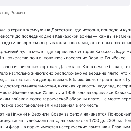
стан, Россия
аул, а горная жемчужина Дагестана, где история, природа и кул
евности до последних дней Кавказской войны — каждый камень
 каждым поворотом открываются панорамы, от которых захваты
красивый аул, а место, где вершилась история Кавказа. Люди ж
 I тысячелетии до н.э. появилось поселение Верхне-Гунибское.
 одна из визитных карточек Дагестана. Кто в нем не бывал, тот
Село настолько живописно расположено на вершине плато, что 
м, а театральными декорациями. В ближайших окрестностях Гу
х достопримечательностей, включая крепость, водопад, истор
места.Именно здесь 25 августа 1859 года завершилась Кавказ
ским войскам после героической обороны плато. На месте пер
 позже восстановленная и названная в его честь.
лят на Нижний и Верхний. Сразу за селом начинается Природны
скинулся на Гунибском плато, на высотах от 1700 до 2300 м. П
ны и флоры в парке имеются исторические памятники. Главным