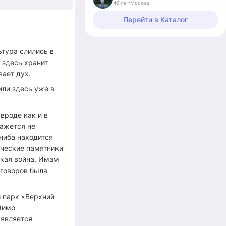
46 лет
Москва
+10
Перейти в Каталог
ьтура слились в
 здесь хранит
вает дух.
или здесь уже в
 вроде как и в
кажется не
ниба находится
ические памятники
ская война. Имам
еговоров была
й парк «Верхний
омимо
 является