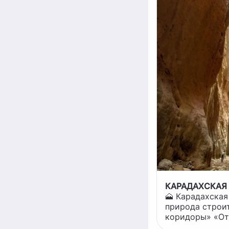
КАРАДАХСКАЯ
🗻 Карадахская теснина: когда
природа строи
коридоры» «От
Карадахскую т