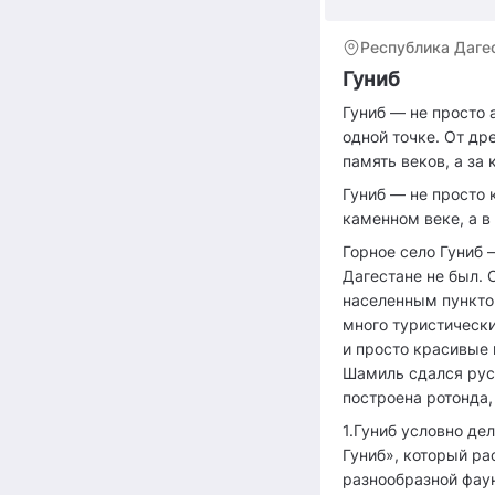
Республика Даге
Гуниб
Гуниб — не просто 
одной точке. От др
память веков, а за
Гуниб — не просто 
каменном веке, а в
Горное село Гуниб —
Дагестане не был. 
населенным пункто
много туристически
и просто красивые 
Шамиль сдался рус
построена ротонда,
1.Гуниб условно де
Гуниб», который ра
разнообразной фау