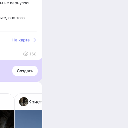
ны не вернулось
те, оно того
На карте
168
Создать
Кристина Василькова
Анн
ДАГЕС