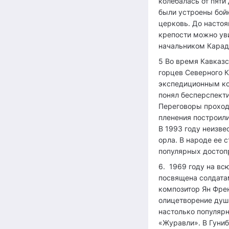
колебалась от пяти
были устроены бой
церковь. До настоя
крепости можно ув
начальником Карад
5 Во время Кавказ
горцев Северного К
экспедиционным ко
понял бесперспекти
Переговоры проходи
пленения построили
В 1993 году неизве
орла. В народе ее 
популярных достоп
6. 1969 году на вс
посвящена солдата
композитор Ян Френ
олицетворение душ 
настолько популярн
«Журавли». В Гуни