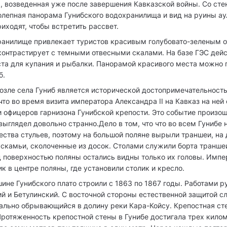
, возведенная уже после завершения Кавказской войны. Со сте
лепная панорама Гунибского водохранилища и вид на руины ау
иходят, чтобы встретить рассвет.
хранилище привлекает туристов красивым голубовато-зеленым о
контрастирует с темными отвесными скалами. На базе ГЭС дей
ста для купания и рыбалки. Панорамой красивого места можно 
б.
озле села Гуниб является исторической достопримечательност
что во время визита императора Александра II на Кавказ на ней
и офицеров гарнизона Гунибской крепости. Это событие произош
 выглядел довольно странно.Дело в том, что что во всем Гунибе 
ества стульев, поэтому на большой поляне вырыли траншеи, на
скамьи, сколоченные из досок. Столами служили борта транше
д поверхностью поляны остались видны только их головы. Импе
к в центре поляны, где установили столик и кресло.
шине Гунибского плато строили с 1863 по 1867 годы. Работами 
й и Бетулинский. С восточной стороны естественной защитой с
кально обрывающийся в долину реки Кара-Койсу. Крепостная с
Протяженность крепостной стены в Гунибе достигала трех кило