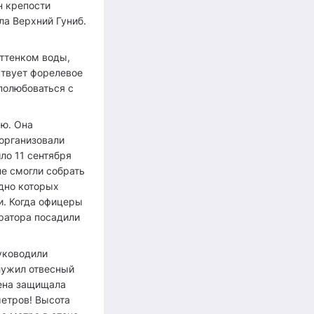
н крепости
ла Верхний Гуниб.
ттенком воды,
ствует форелевое
полюбоваться с
ью. Она
 организовали
ло 11 сентября
не смогли собрать
 дно которых
и. Когда офицеры
ратора посадили
руководили
лужил отвесный
тена защищала
метров! Высота