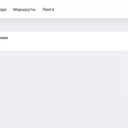
юди
Маршруты
Лента
чкин
3