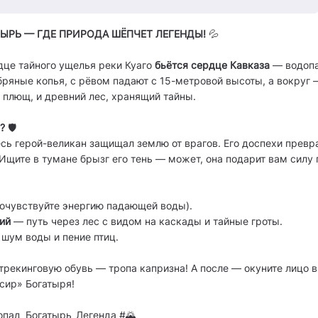
ЫРЬ — ГДЕ ПРИРОДА ШЁПЧЕТ ЛЕГЕНДЫ!
💦
дце тайного ущелья реки Куаго
бьётся сердце Кавказа
— водопа
бряные копья, с рёвом падают с 15-метровой высоты, а вокруг 
 плющ, и древний лес, хранящий тайны.
?
🛡️
есь герой-великан защищал землю от врагов. Его доспехи превра
 Ищите в тумане брызг его тень — может, она подарит вам силу 
очувствуйте энергию падающей воды).
ий
— путь через лес с видом на каскады и тайные гроты.
шум воды и пение птиц.
 трекинговую обувь — тропа капризна! А после — окуните лицо 
ксир» Богатыря!
опад_Богатырь_Легенда #🌄