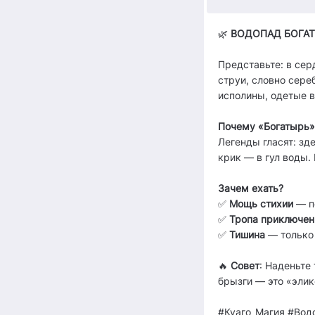
🌿
ВОДОПАД БОГАТ
Представьте: в сер
струи, словно сере
исполины, одетые в
Почему «Богатырь»
Легенды гласят: зд
крик — в гул воды.
Зачем ехать?
✅
Мощь стихии
— п
✅
Тропа приключен
✅
Тишина
— только 
🔥
Совет
: Наденьте
брызги — это «эли
#Куаго_Магия #Вод