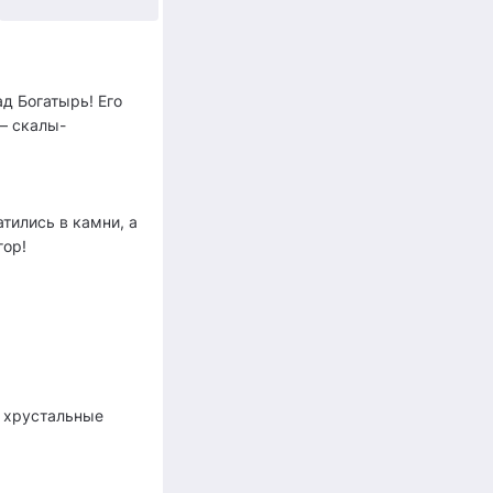
д Богатырь! Его
— скалы-
тились в камни, а
гор!
в хрустальные