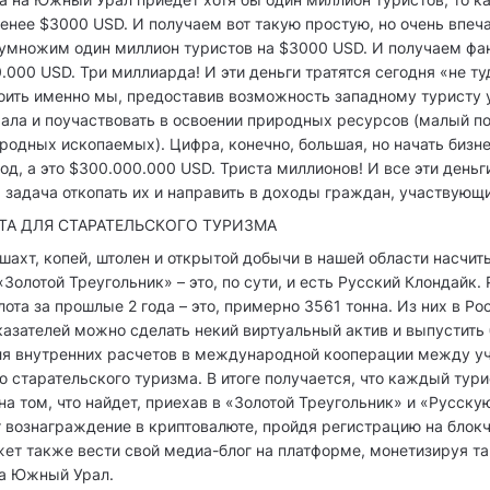
енее $3000 USD. И получаем вот такую простую, но очень впе
умножим один миллион туристов на $3000 USD. И получаем фа
.000 USD. Три миллиарда! И эти деньги тратятся сегодня «не туд
оить именно мы, предоставив возможность западному туристу 
ала и поучаствовать в освоении природных ресурсов (малый п
одных ископаемых). Цифра, конечно, большая, но начать бизн
год, а это $300.000.000 USD. Триста миллионов! И все эти деньг
 задача откопать их и направить в доходы граждан, участвующи
ТА ДЛЯ СТАРАТЕЛЬСКОГО ТУРИЗМА
е шахт, копей, штолен и открытой добычи в нашей области насчи
«Золотой Треугольник» – это, по сути, и есть Русский Клондайк
ота за прошлые 2 года – это, примерно 3561 тонна. Из них в Р
казателей можно сделать некий виртуальный актив и выпустить
ля внутренних расчетов в международной кооперации между у
ю старательского туризма. В итоге получается, что каждый тури
на том, что найдет, приехав в «Золотой Треугольник» и «Русску
 вознаграждение в криптовалюте, пройдя регистрацию на блок
ет также вести свой медиа-блог на платформе, монетизируя т
на Южный Урал.