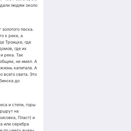
» дали людям около
 золотого песка.
о к реке, а
де Троицке, где
домов, где их
 и река. Так
 общем, не имел. А
 жизнь капитала. А
 всего света. Это
бинска до
еса и степи, горы
аршрут на
исовка, Пласт) и
та или серебра
ые по цвету яшмы,