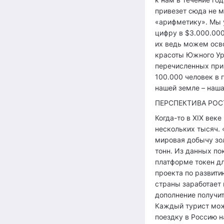
привезет сюда не м
«арифметику». Мы 
цифру в $3.000.000
их ведь можем осв
красоты Южного Ур
перечисленных прир
100.000 человек в 
нашей земле – наша
ПЕРСПЕКТИВА РОС
Когда-то в XIX век
нескольких тысяч. 
мировая добычу зол
тонн. Из данных по
платформе токен д
проекта по развити
страны заработает 
дополнение получит
Каждый турист мож
поездку в Россию 