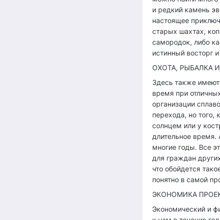
и редкий камень эв
настоящее приключе
старых шахтах, коп
самородок, либо ка
истинный восторг и
ОХОТА, РЫБАЛКА 
Здесь также имеют
время при отличны
организации сплаво
перехода, но того,
солнцем или у кост
длительное время. 
многие годы. Все э
для граждан других
что обойдется тако
понятно в самой пр
ЭКОНОМИКА ПРОЕК
Экономический и фи
к нам в течение го