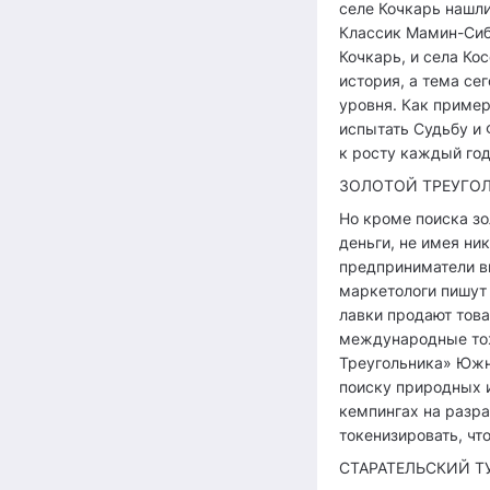
селе Кочкарь нашли
Классик Мамин-Сиби
Кочкарь, и села Ко
история, а тема се
уровня. Как пример
испытать Судьбу и Ф
к росту каждый год
ЗОЛОТОЙ ТРЕУГОЛ
Но кроме поиска зо
деньги, не имея ни
предприниматели в
маркетологи пишут
лавки продают това
международные тож
Треугольника» Южн
поиску природных и
кемпингах на разра
токенизировать, чт
СТАРАТЕЛЬСКИЙ Т