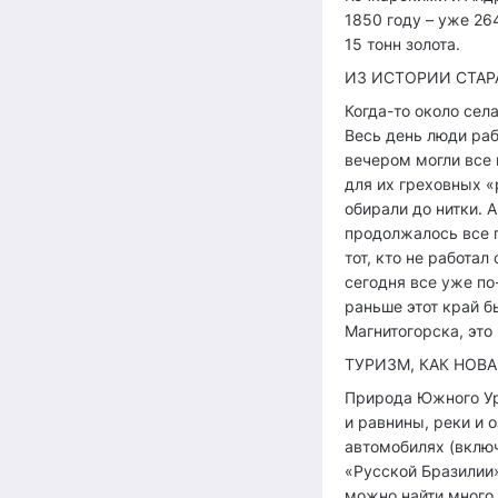
1850 году – уже 26
15 тонн золота.
ИЗ ИСТОРИИ СТАР
Когда-то около сел
Весь день люди раб
вечером могли все 
для их греховных «
обирали до нитки. А
продолжалось все г
тот, кто не работал
сегодня все уже по
раньше этот край б
Магнитогорска, это
ТУРИЗМ, КАК НОВ
Природа Южного Ура
и равнины, реки и 
автомобилях (включ
«Русской Бразилии»
можно найти много 