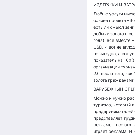
ИЗДЕРЖКИ И ЗАТР
Любые услуги имеют
основе проекта «Зо
есть ли смысл зан
добычу золота в со
года). Все вместе 
USD. И вот не апло
невыгодно, а вот у
показатель на 100%
организации туризм
2.0 после того, ка
золота гражданами
ЗАРУБЕЖНЫЙ ОПЫТ
Можно и нужно рас
туризма, который п
предпринимателей о
представляет трудн
рекламе – все это 
играет реклама. И 