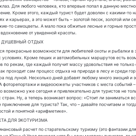
клаз. Для любого человека, кто впервые попал в данную местнос
ние. Кроме этого, каждый турист будет доволен с какими-то 
ях и карьерах, а это может быть – золотой песок, золотой или 
кие-то самоцветы. А мало пока обжитые лесные и горные прос
 вдохновение от увиденной красоты.
И ДУШЕВНЫЙ ОТДЫХ
ся прекрасные возможности для любителей охоты и рыбалки в 
х условиях. Кроме пеших и автомобильных маршрутов есть во
в по рекам, где каждый получит массу удовольствия не только 
 как проходит сам процесс отдыха на природе в лесу и среди го
ра под луной. Несколько дней добавят любому много эмоций и э
А фоторепортажи и видеосюжеты участников с места событий – 
то возможно уже сегодня и привлекательно для туристов не толь
 стран. Ну, а теперь возникает вопрос: «Стоит ли заниматься вс
е приключение для туриста? Так, что – давайте посчитаем и тогд
остой и понятной «арифметике».
ТА ДЛЯ ЭКОТУРИЗМА
нансовый расчет по старательскому туризму (это фантазии для
да на Южный Урал приедет хотя бы один миллион туристов, то к