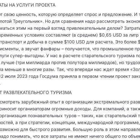
АТЫ НА УСЛУГИ ПРОЕКТА
 свою ценность, которую определяет спрос и предложение. И то
лотой Треугольник». Но для сравнения надо рассмотреть эконо
иматься этим на первый взгляд привлекательным делом? Затрат
временных условиях составляют (в среднем) $0,65 USD за литр 
– транспорт и добыча в сумме $100 USD для расчета. Это более 
дисменты, а звучат фанфары – получается, что промышленное п
слуги супер-выгодны. У нас в расчете старательского туризма п
 лучше (три миллиарда против полутора миллиардов), но трудоз
а меньше в многие разы. Так, что впереди нас ждет время «Зо
к 12 июля 2023 года Госдума приняла в первом чтении проект за
.
 РАЗВЛЕКАТЕЛЬНОГО ТУРИЗМА
смотреть зарубежный опыт в организации экстремального разв
риносит организаторам огромные доходы. Для компаний, а так
рганизация познавательных туров – таких, как старательский 
остей, а при стратегии, концепции, международной программе,
возможно для быстрого развития. Большую роль в этом направл
надо понимать, что все затраты не имеют ничего общего по объе