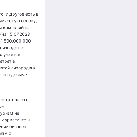
, и другое есть в
мическую основу,
ы компаний на
(на 15.07.2023
$1.500.000.000
роизводство
олучается
атрат в
лотой лихорадки»
кона о добыче
лекательного
же
туризм не
 маркетинге и
ении бизнеса
мам с