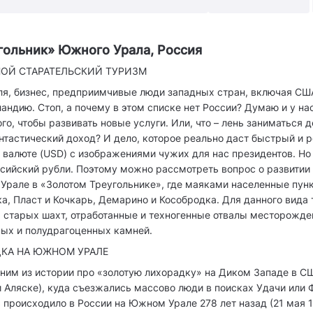
гольник» Южного Урала, Россия
ОЙ СТАРАТЕЛЬСКИЙ ТУРИЗМ
ля, бизнес, предприимчивые люди западных стран, включая СШ
андию. Стоп, а почему в этом списке нет России? Думаю и у на
го, чтобы развивать новые услуги. Или, что – лень заниматься 
тастический доход? И дело, которое реально даст быстрый и р
 валюте (USD) с изображениями чужих для нас президентов. Но 
сийский рубли. Поэтому можно рассмотреть вопрос о развитии
Урале в «Золотом Треугольнике», где маяками населенные пун
а, Пласт и Кочкарь, Демарино и Кособродка. Для данного вида
 старых шахт, отработанные и техногенные отвалы месторожден
ных и полудрагоценных камней.
КА НА ЮЖНОМ УРАЛЕ
им из истории про «золотую лихорадку» на Диком Западе в СШ
и Аляске), куда съезжались массово люди в поисках Удачи или 
ь происходило в России на Южном Урале 278 лет назад (21 мая 17