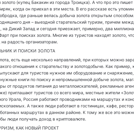
 золото (купец Бакакин из города Троицка). А что про это пише
ряк, когда он приехал в эти места. В его рассказе есть упомин
собродка, где раньше велась добыча золота открытым способом.
годняшнего дня – выездной старательский туризм, причем меж
, на Дикий Запад и сегодня приезжает, примерно, два миллиона
арт при поисках золота. Многие из туристов находят золото, чт
 на радость организаторам.
ЬНИК И ПОИСКИ ЗОЛОТА
лота, есть еще несколько направлений, при которых можно зар
какого отношения к старательству и золотодобыче. Как пример,
ыпускают для туристов нужное им оборудование и снаряжение,
 нужные книги по поиску и непромышленной добыче золота, маг
ры от продуктов питания до металлоискателей, рекламные аген
е) приглашают туристов со всего мира, местные жители «Золо
ого Урала, Россия работают проводниками на маршрутах и кон
скопаемых. А также люди работают в гостиницах, кафе, рестор
ботанных маршрутах в данном районе. К тому же все это можн
обы люди получать доход в криптовалюте.
УРИЗМ, КАК НОВЫЙ ПРОЕКТ