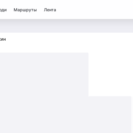
юди
Маршруты
Лента
кин
4