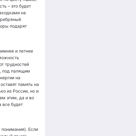
ть – это будет
находками на
серебряный
торы подарят
зимнее и летнее
зможность
от трудностей
р, под палящим
нергии на
оставят память на
ко из России, но и
ем этим, да и во
а все будет
 понимания). Если
аждый из них