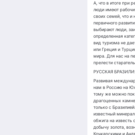
А, что в итоге при
люди имеют рабочие
своих семей, что и
первичного развити
выбирают люди, заи
определенная катег
вид туризма не дае
или Греция и Турци
мира. Для нас на п
прелести старатель
РУССКАЯ БРАЗИЛИ
Развивая междунаро
нам в Россию на Юж
тому же можно пока
драгоценных камней
только с Бразилией
известный минерало
обжига на известь 
добычу золота, воз
Кочкарскими и Андр