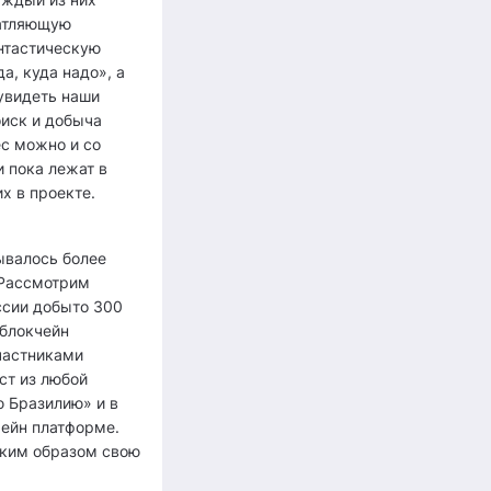
чатляющую
нтастическую
а, куда надо», а
увидеть наши
оиск и добыча
ес можно и со
и пока лежат в
х в проекте.
тывалось более
. Рассмотрим
оссии добыто 300
 блокчейн
частниками
ст из любой
ю Бразилию» и в
чейн платформе.
аким образом свою