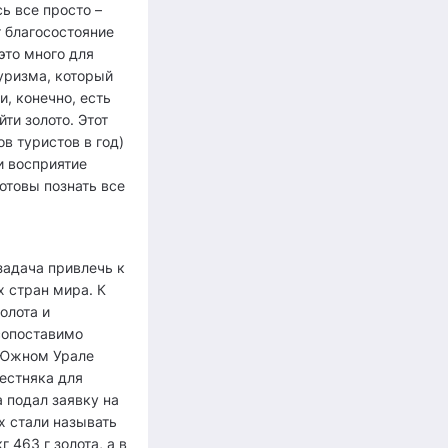
ь все просто –
т благосостояние
это много для
туризма, который
, конечно, есть
ти золото. Этот
в туристов в год)
и восприятие
готовы познать все
задача привлечь к
х стран мира. К
олота и
сопоставимо
а Южном Урале
вестняка для
а подал заявку на
х стали называть
 463 г золота, а в