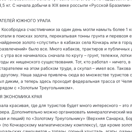
4,5 кг. С начала добычи в XIX веке россыпи «Русской Бразилии
АТЕЛЕЙ ЮЖНОГО УРАЛА
а Кособродка счастливчики за один день могли намыть более 1 кг
отали в поисках золота, перекапывая тонны грунта и перевозя ег
найденное золото «спустить» в кабаках села Кочкарь или в горо
развлечений» было все. Много кабаков, трактиров и публичных 
 с утра все начиналось сначала по кругу – грунт, тележки, лотки
оды их нищенского существования. Тот, кто работал – ничего, в
 старателем на этом рабском труде, а скупал – имел все. Такова
-другому. Наша задача привлечь сюда во множестве туристов со
ыл диким, а теперь здесь проходит федеральная трасса от Челя
 рядом с «Золотым Треугольником».
АЯ ЭКОНОМИКА КРАЯ
ла красивая, где для туристов будет много интересного – это л
озера. Дополнительно можно организовать минералогический м
ая и пеший) по «Золотому Треугольнику» (Верхняя Санарка, Бор
 (по Кочкарскому магматическому комплексу), где кроме золо
уральских самоцветов – топазы, горный хрусталь, агаты, разн