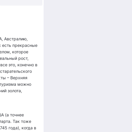
+5
А, Австралию,
с есть прекрасные
делом, которое
еальный рост,
все это, конечно в
 старательского
кты – Верхняя
 туризма можно
ий золота,
А (а точнее
Фарта. Так тоже
45 года), когда в