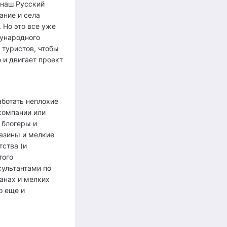
т наш Русский
ание и села
 Но это все уже
дународного
 туристов, чтобы
о и двигает проект
аботать неплохие
 компании или
 блогеры и
азины и мелкие
тства (и
того
сультантами по
анах и мелких
о еще и