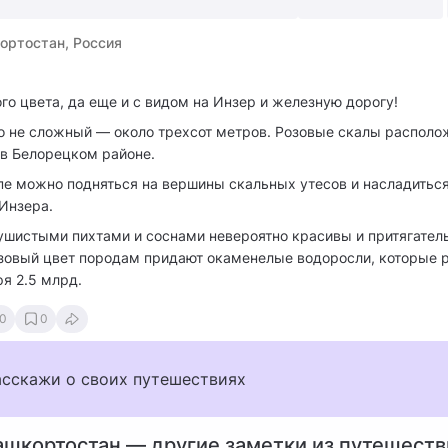
ортостан, Россия
го цвета, да еще и с видом на Инзер и железную дорогу!
 не сложный — около трехсот метров. Розовые скалы располо
 в Белорецком районе.
опе можно подняться на вершины скальных утесов и насладитьс
Инзера.
ушистыми пихтами и соснами невероятно красивы и притягатель
зовый цвет породам придают окаменелые водоросли, которые р
я 2.5 млрд.
0
0
асскажи о своих путешествиях
ашкортостан — другие заметки из путешеств