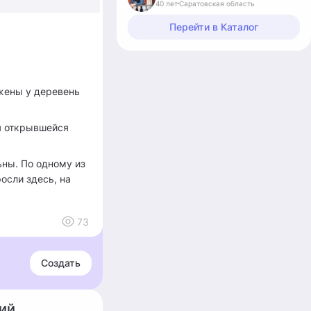
40 лет
Саратовская область
Перейти в Каталог
жены у деревень
я открывшейся
ны. По одному из
осли здесь, на
73
Создать
ий