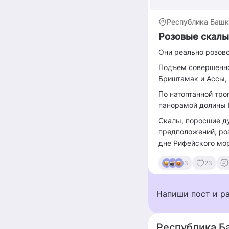
Республика Башк
Розовые скалы
Они реально розово
Подъем совершенно
Бриштамак и Ассы,
По натоптанной тр
панорамой долины 
Скалы, поросшие д
предположений, ро
дне Рифейского мор
3
23
Напиши пост и р
Республика Б