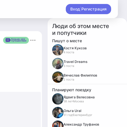
Вход
|
Регистрация
Люди об этом месте
и попутчики
Пишут о месте
Костя Куксов
4 поста
Travel Dreams
3 поста
Вячеслав Филиппов
2 поста
Планируют поездку
Ядвига Велесовна
38 лет
Москва
Ольга Ural
51 год
Екатеринбург
Александр Труфанов