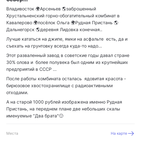
Владивосток 🌍Арсеньев 🌎заброшенный
Хрустальненский горно-обогатительный комбинат в
Кавалерово 🌍посёлок Ольга 🌍Рудная Пристань 🌎
Дальнегорск 🌎деревня Лидовка конечная..
Лучше кататься на джипе, ямки на асфальте есть, да и
съехать на грунтовку всегда куда-то надо...
Этот разваленный завод в советские годы давал стране
30% олова и более полувека был одним из крупнейших
предприятий в СССР ...
После работы комбината осталась ядовитая красота -
бирюзовое хвостохранилище с радиоактивными
отходами.
А на старой 1000 рублей изображена именно Рудная
Пристань, на переднем плане две небольших скалы
именуемые "Два брата"🙂
Места
На карте