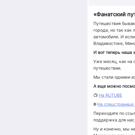
«Фанатский пу
Путешествия бываю
города, но так как
автомобиле. И если
Владивостоке, Минс
И вот теперь наша 
Уже месяц, как на
путешествии.
Мы стали одними из
А еще можно посмот
📺
На RUTUBE
🌐
На спецстранице 
Переходите по ссыл
поддержка для нас
Ну и конечно, мы н