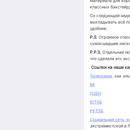
Материала для коро
классных бэкстейд
Со следующей недел
выкладывать всё по
удобнее.
P.S.
Огромное спаси
сумасшедшие неско
P.P.S.
Отдельная люб
что сделали это э
Ссылки на наши ка
Телеграмм
,
как аль
ВК
ДЗЕН
ЮТУБ
РУТУБ
Социальная сеть, к
экстремистской в Р