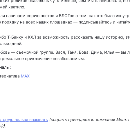
тких роликов оказалось чуть меньше, чем мы планировали, но 
жей хватило.
и начинаем серию постов и ВЛОГов о том, как это было изнутр
 порядку на всех наших площадках — подписывайтесь и читайте
бо Т-Банку и КХЛ за возможность рассказать нашу историю, эт
лько дней.
овь — съемочной группе. Вася, Таня, Вова, Дима, Илья — вы л
кстремальное приключение незабываемым.
налы:
тернатива
MAX
оторую нельзя называть
(соцсеть принадлежит компании Meta, 
Ф).