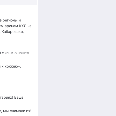
+10
е регионы и
сем аренам КХЛ на
в Хабаровске,
й фильм о нашем
 к хоккею».
тариях! Ваша
с, мы снимали их!