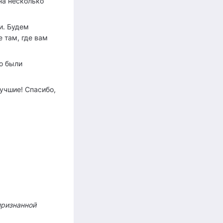
на несколько
и. Будем
 там, где вам
о были
учшие! Спасибо,
признанной