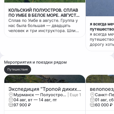
КОЛЬСКИЙ ПОЛУОСТРОВ. СПЛАВ
ПО УМБЕ В БЕЛОЕ МОРЕ. АВГУСТ
2024Г.
Сплав по Умбе в августе. Группа у
я всегда ме
нас была большая — двадцать
путешество
человек и три инструктора. Шли
дорогу хоть
я всегда ме
на байдарках «Ватерфлай»,
последнее в
путешество
маршрут стандартный: от моста на
работой, мо
дорогу хот
трассе Кировск–Октябрьский до
могло повез
последнее в
Белого моря. Первый день —
путешеству
работой, мо
сборка лодок, инструктаж, обкатка
могло повез
экипажей. Первые километры река
Мероприятия и поездки рядом
путешеству
спокойная, но расслабляться не
благодаря р
Путешествия
давала: через пару часов уже ждал
регионально
Падун. Порог с характером: три
региону и 
ступени, камни, валы. После н
расширить 
Экспедиция "Тропой диких трав" в Мурманской области: п-ов Рыбачий и Средний
наконец то 
Мурманск — Полуостров Рыбачий
| Еще 1
надеюсь чт
04 авг, вт — 14 авг, пт
01 авг, сб
странствия 
97 900 ₽
60 000 ₽
можно буде
всего интер