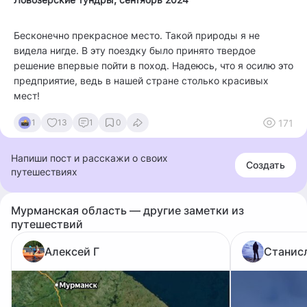
Бесконечно прекрасное место. Такой природы я не
видела нигде. В эту поездку было принято твердое
решение впервые пойти в поход. Надеюсь, что я осилю это
предприятие, ведь в нашей стране столько красивых
мест!
171
1
13
1
0
Напиши пост и расскажи о своих
Создать
путешествиях
Мурманская область — другие заметки из
путешествий
Алексей Г
Станис