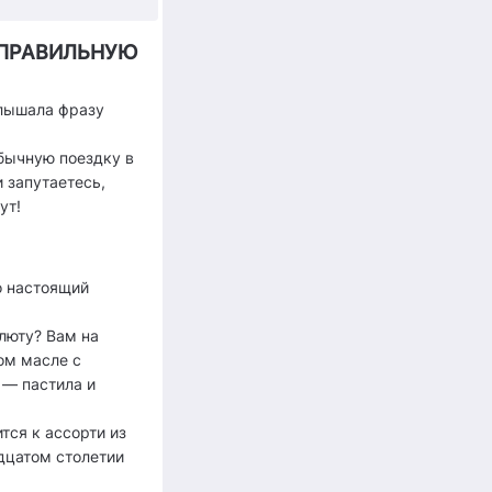
 ПРАВИЛЬНУЮ
слышала фразу
обычную поездку в
и запутаетесь,
ут!
о настоящий
алюту? Вам на
ом масле с
 — пастила и
тся к ассорти из
дцатом столетии