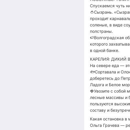
Спускаемся чуть ни
🍅Сызрань. «Сызран
проходит карнавал
соленые, в виде со
полстраны.
🍉Волгоградская об
которого захватыва
в одной банке.
КАРЕЛИЯ: ДИКИЙ В
На севере еда — эт
🐟Сортавала и Оло
доберетесь до Петр
Ладога и Белое мор
🍓Увозите с собой 
лесные массивы и 
пользуются высоки
составу и безупре
Какая остановка в 
Ольга Грачева — ре