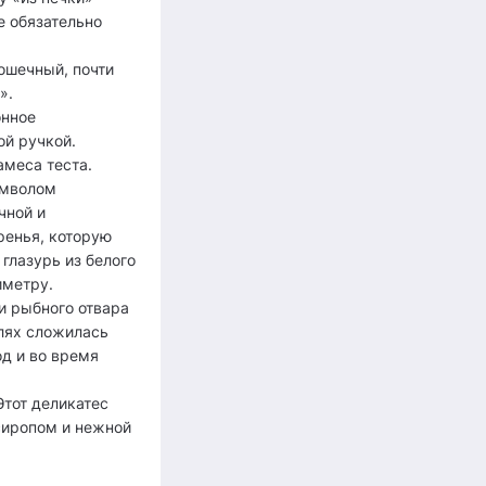
е обязательно
ошечный, почти
».
онное
ой ручкой.
амеса теста.
имволом
чной и
ренья, которую
глазурь из белого
иметру.
ли рыбного отвара
млях сложилась
од и во время
тот деликатес
сиропом и нежной