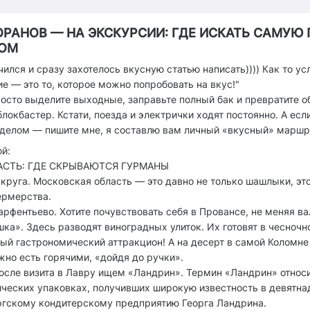
ОРАНОВ — НА ЭКСКУРСИИ: ГДЕ ИСКАТЬ САМУЮ
ТОМ
чился и сразу захотелось вкусную статью написать)))) Как то у
е — это то, которое можно попробовать на вкус!"
росто выделите выходные, заправьте полный бак и превратите 
локбастер. Кстати, поезда и электрички ходят постоянно. А есл
 делом — пишите мне, я составлю вам личный «вкусный» маршр
й:
СТЬ: ГДЕ СКРЫВАЮТСЯ ГУРМАНЫ
круга. Московская область — это давно не только шашлыки, эт
ермерства.
арфентьево. Хотите почувствовать себя в Провансе, не меняя в
а». Здесь разводят виноградных улиток. Их готовят в чесночн
ый гастрономический аттракцион! А на десерт в самой Коломне
жно есть горячими, «дойдя до ручки».
осле визита в Лавру ищем «Ландрин». Термин «Ландрин» относи
ических упаковках, получивших широкую известность в девятна
ргскому кондитерскому предприятию Георга Ландрина.