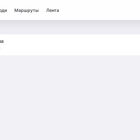
юди
Маршруты
Лента
ва
8