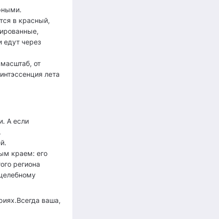
рными.
тся в красный,
шированные,
и едут через
масштаб, от
винтэссенция лета
. А если
.
й.
ым краем: его
ого региона
 целебному
риях.Всегда ваша,