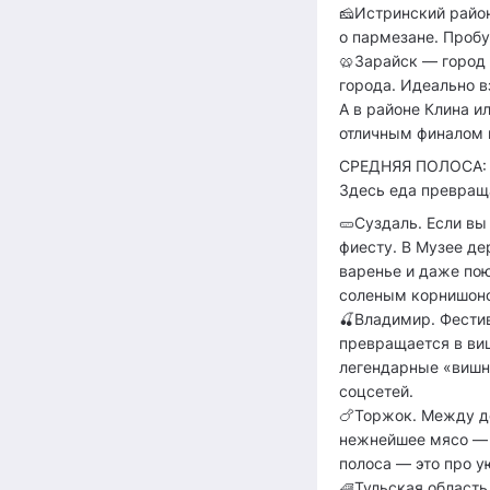
🧀Истринский райо
о пармезане. Проб
🥨Зарайск — город 
города. Идеально в
А в районе Клина и
отличным финалом 
СРЕДНЯЯ ПОЛОСА:
Здесь еда превращ
🥒Суздаль. Если вы
фиесту. В Музее де
варенье и даже пою
соленым корнишоно
🍒Владимир. Фести
превращается в виш
легендарные «вишне
соцсетей.
🍗Торжок. Между д
нежнейшее мясо — 
полоса — это про у
🧇Тульская область