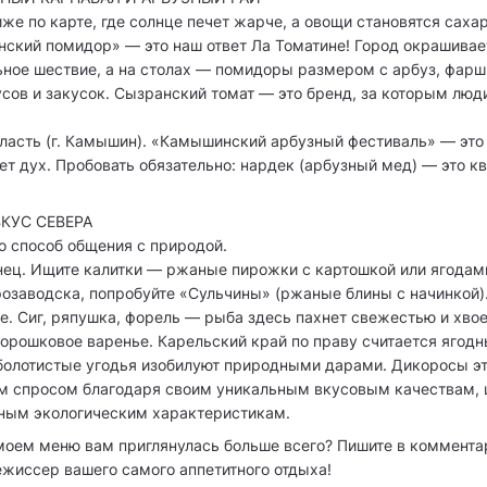
же по карте, где солнце печет жарче, а овощи становятся саха
ский помидор» — это наш ответ Ла Томатине! Город окрашивае
ьное шествие, а на столах — помидоры размером с арбуз, фар
усов и закусок. Сызранский томат — это бренд, за которым люд
ласть (г. Камышин). «Камышинский арбузный фестиваль» — это 
ет дух. Пробовать обязательно: нардек (арбузный мед) — это к
КУС СЕВЕРА
о способ общения с природой.
нец. Ищите калитки — ржаные пирожки с картошкой или ягодами
озаводска, попробуйте «Сульчины» (ржаные блины с начинкой)
е. Сиг, ряпушка, форель — рыба здесь пахнет свежестью и хвое
морошковое варенье. Карельский край по праву считается ягодн
болотистые угодья изобилуют природными дарами. Дикоросы эт
м спросом благодаря своим уникальным вкусовым качествам,
чным экологическим характеристикам.
моем меню вам приглянулась больше всего? Пишите в коммента
жиссер вашего самого аппетитного отдыха!