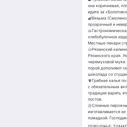
она коричневая, пл
идите за «Болотовс
🧇Вязьма (Смоленск
прозрачный и невер
🥨Гастрономическа
хлебобулочное изде
Местные пекари стр
🌰Рязанский калин
Рязанского края. У
черемуховой муки. 
порой дополняют см
шоколада со сгуще
🍄Грибная калья по
с обязательным вкл
традиция варить эт
постов.
🥟Слоеные пирожны
изготавливается из
помадкой. Господин
ПОВОЛЖЬЕ: ТОМАТ