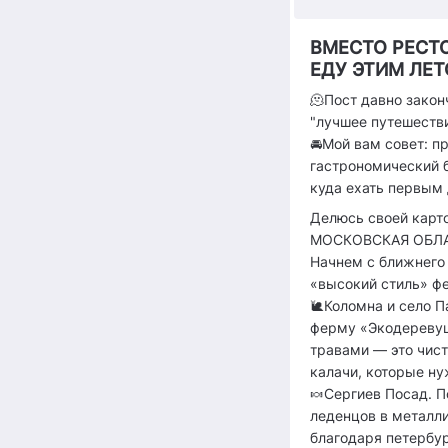
ВМЕСТО РЕСТ
ЕДУ ЭТИМ ЛЕ
🫠Пост давно закон
"лучшее путешестви
🚘Мой вам совет: п
гастрономический б
куда ехать первым
Делюсь своей карто
МОСКОВСКАЯ ОБЛА
Начнем с ближнего 
«высокий стиль» ф
🐌Коломна и село П
ферму «Экодеревушк
травами — это чист
калачи, которые ну
🍬Сергиев Посад. П
леденцов в металл
благодаря петербу