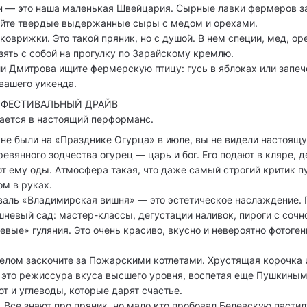
н — это наша маленькая Швейцария. Сырные лавки фермеров з
уйте твердые выдержанные сыры с медом и орехами.
коврижки. Это такой пряник, но с душой. В нем специи, мед, ор
зять с собой на прогулку по Зарайскому кремлю.
ли Дмитрова ищите фермерскую птицу: гусь в яблоках или запеч
вашего уикенда.
 ФЕСТИВАЛЬНЫЙ ДРАЙВ
ается в настоящий перформанс.
 не были на «Празднике Огурца» в июле, вы не видели настоящ
ревянного зодчества огурец — царь и бог. Его подают в кляре, д
т ему оды. Атмосфера такая, что даже самый строгий критик пу
м в руках.
валь «Владимирская вишня» — это эстетическое наслаждение. 
невый сад: мастер-классы, дегустации наливок, пироги с сочно
вые» гуляния. Это очень красиво, вкусно и невероятно фотоге
елом заскочите за Пожарскими котлетами. Хрустящая корочка 
это режиссура вкуса высшего уровня, воспетая еще Пушкиным
ют и углеводы, которые дарят счастье.
. Все знают про пряник, но мало кто пробовал Белевскую пасти