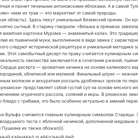
отная и пахнет печеными антоновскими яблоками. А в самой Тул
ким» чаем из трав — это маркетинг от самой природы.
ая область). Здесь пекут уникальный Вяземский пряник. Он кр
оятно сытный. В старину говорили: «Вязьма в пряниках завязла
я визитная карточка Мурома — знаменитый калач. Это традици
лие из пшеничной муки, выполненное в виде замка с характерн
ого следуют исторической рецептуре и уникальной методике з
ник. Этот самобытный десерт по праву считается кулинарным с
никальность лакомства заключается в сочетании ржаной, пшени
Сердце десерта — ароматная начинка на основе калинового ва
ородиной, облепихой или малиной. Финальный штрих — нежная 
нным молоком и аккуратная россыпь дробленых орехов по пер
-рязански- представляет собой густой суп на основе мясного и
ючением огуречного рассола, солений и икры. В рязанских зе
о блюдо с грибами, что было особенно актуально в зимний пери
е Вульфа считаются главным кулинарным символом Старицы. Э
 воздушного теста с яблочной начинкой, дополненной медовым 
 Пушкина их также обожал))).
НЫЙ КАРНАВАЛ И АРБУЗНЫЙ РАЙ