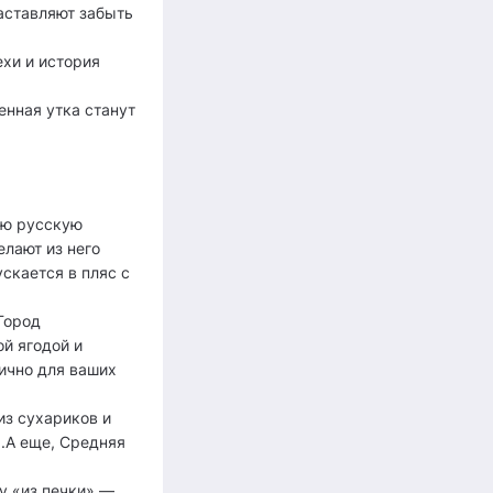
аставляют забыть
ехи и история
енная утка станут
ую русскую
елают из него
скается в пляс с
Город
й ягодой и
нично для ваших
из сухариков и
.А еще, Средняя
лу «из печки» —